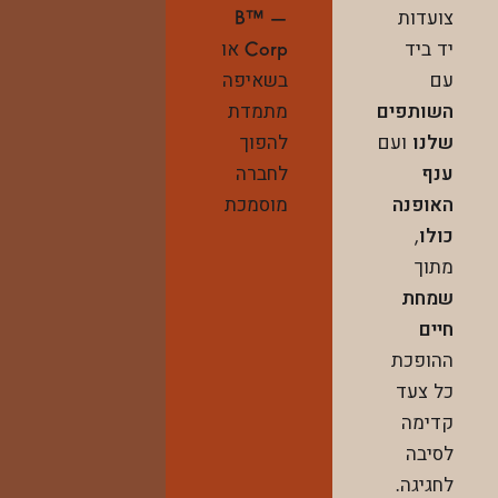
צועדות
— ™B
יד ביד
Corp
או
עם
בשאיפה
השותפים
מתמדת
שלנו
ועם
להפוך
ענף
לחברה
האופנה
מוסמכת
כולו
,
מתוך
שמחת
חיים
ההופכת
כל צעד
קדימה
לסיבה
לחגיגה.