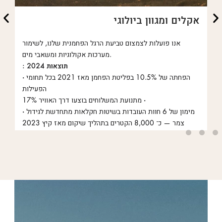
אקלים ומגוון ביולוגי
אנו פועלות לצמצום טביעת הרגל הפחמנית שלנו, לשימור
ת
מערכות אקולוגיות ומשאבי מים.
: תוצאות 2024
6 בשנת
• הפחתה של 10.5% בפליטת הפחמן מאז 2021 בכל תחומי
הפעילות
17% מתנועת המשלוחים בוצעו דרך האוויר •
• מימון של 6 חוות העובדות בשיטות חקלאות מתחדשת לגידול
צמר — כ־ 8,000 הקטרים בתהליך שיקום מאז קיץ 2023
: יעדים לשנת 2028
• העברת 60% מהייצור לשווקים קרובים יותר
• הפחתת התחבורה האווירית ל־ 15%