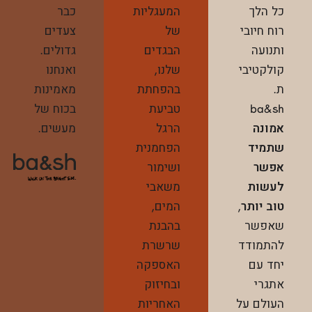
כל הלך
המעגליות
כבר
רוח חיובי
של
צעדים
ותנועה
הבגדים
גדולים.
קולקטיבי
שלנו,
ואנחנו
ת.
בהפחתת
מאמינות
ba&sh
טביעת
בכוח של
אמונה
הרגל
מעשים.
שתמיד
הפחמנית
אפשר
ושימור
לעשות
משאבי
טוב יותר
,
המים,
שאפשר
בהבנת
להתמודד
שרשרת
יחד עם
האספקה
אתגרי
ובחיזוק
העולם על
האחריות