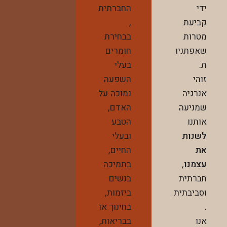
ידי
החברתית
קביעת
,
מטרות
בבחירת
שאפתניו
חומרים
ת.
בעלי
זוהי
השפעה
אנרגיה
נמוכה על
שמניעה
האדם,
אותנו
הטבע
לשנות
ובעלי
את
החיים,
עצמנו
,
בתמיכה
חברתית
בנשים
וסביבתית
ביזמות,
.
בחינוך או
אנו
בבריאות,