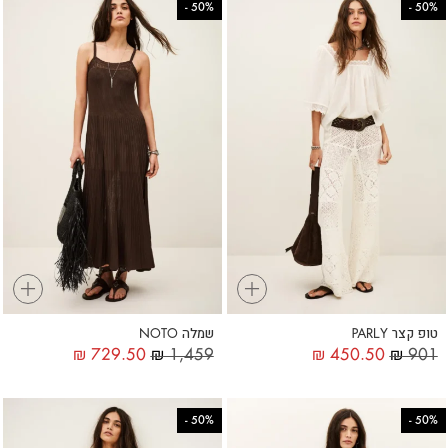
-
50%
-
50%
+
+
טופ קצר PARLY
שמלה NOTO
₪
729.50
₪
1,459
₪
450.50
₪
901
-
50%
-
50%