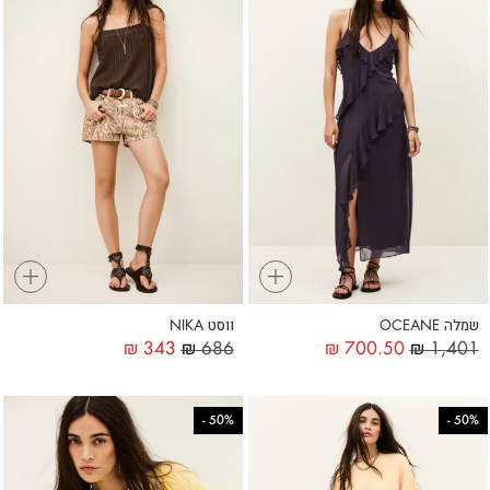
+
+
שמלה OCEANE
ווסט NIKA
₪
343
₪
686
₪
700.50
₪
1,401
-
50%
-
50%