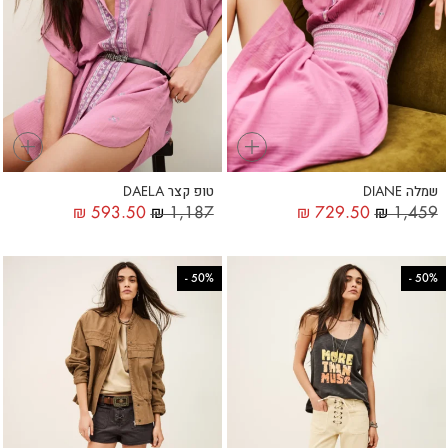
+
+
שמלה DIANE
טופ קצר DAELA
₪
593.50
₪
1,187
₪
729.50
₪
1,459
-
50%
-
50%