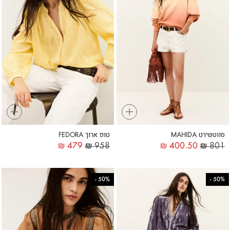
+
+
סווטשירט MAHIDA
טופ ארוך FEDORA
₪
479
₪
958
₪
400.50
₪
801
-
50%
-
50%