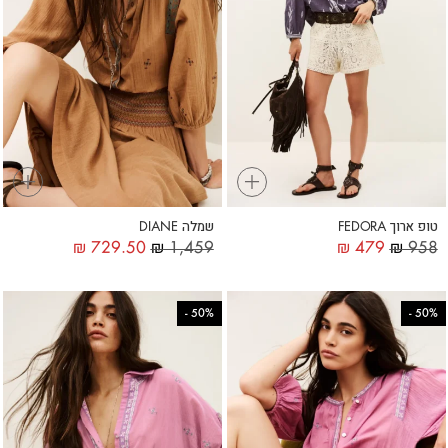
+
+
טופ ארוך FEDORA
שמלה DIANE
₪
729.50
₪
1,459
₪
479
₪
958
-
50%
-
50%