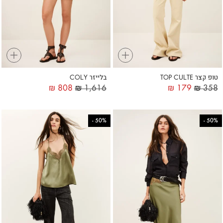
+
+
טופ קצר TOP CULTE
בלייזר COLY
₪
808
₪
1,616
₪
179
₪
358
-
50%
-
50%