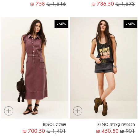
₪
758
₪
1,516
₪
786.50
₪
1,573
-
50%
-
50%
+
+
מכנסיים קצרים RENO
שמלה RISOL
₪
700.50
₪
1,401
₪
450.50
₪
901