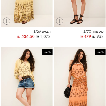
+
+
טופ ארוך ZATO
חצאית ZAYA
₪
536.50
₪
1,073
₪
479
₪
958
-
50%
-
50%