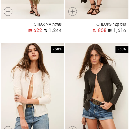
+
+
טופ קצר CHEOPS
שמלה CHIARINA
₪
622
₪
1,244
₪
808
₪
1,616
-
50%
-
50%