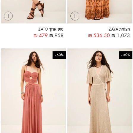
+
+
חצאית ZAYA
טופ ארוך ZATO
₪
479
₪
958
₪
536.50
₪
1,073
-
50%
-
50%