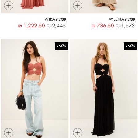
+
+
שמלה WEENA
שמלה WIRA
₪
1,222.50
₪
2,445
₪
786.50
₪
1,573
-
50%
-
50%
+
+