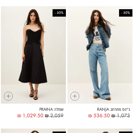
-
50%
-
50%
+
+
ג'ינס מתרחב RANJA
שמלה PRAINA
₪
1,029.50
₪
2,059
₪
536.50
₪
1,073