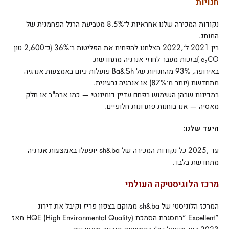
חנויות
נקודות המכירה שלנו אחראיות ל־8.5% מטביעת הרגל הפחמנית של
המותג.
בין 2021 ל־,2022 הצלחנו להפחית את הפליטות ב־36% (כ־2,600 טון
e₂CO )בזכות מעבר לחוזי אנרגיה מתחדשת.
באירופה, 93% מהחנויות של Ba&Sh פועלות כיום באמצעות אנרגיה
מתחדשת (יותר מ־87%) או אנרגיה גרעינית.
במדינות שבהן השימוש בפחם עדיין דומיננטי — כמו ארה"ב או חלק
מאסיה — אנו בוחנות פתרונות חלופיים.
היעד שלנו:
עד ,2025 כל נקודות המכירה של sh&ba יופעלו באמצעות אנרגיה
מתחדשת בלבד.
מרכז הלוגיסטיקה העולמי
המרכז הלוגיסטי של sh&ba ממוקם בצפון פריז וקיבל את דירוג
”Excellent ”במסגרת הסמכת HQE (High Environmental Quality) מאז