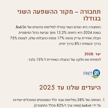
תחבורה – מקור ההשפעה השני
בגודלו
התחבורה היא הגורם השני בגודלו לפליטות מזהמים של Ba&Sh.
בשנת 2024 היא היוותה 12.2% מסך טביעת הרגל הפחמנית.
הובלה אווירית עדיין מהווה 17% מנפח ההובלות שלנו, לעומת 75%
בדרך יבשתית ו־8% בדרך ימית.
יעד :2028
להפחית את חלקה של ההובלה האווירית ל־15% בלבד.
היעדים שלנו עד 2025
הפחתה של 38% בפליטות עבור כלל הסגמנטים המנוהלים ישירות
על ידי ba&sh (שווה ערך ל-82% מכלל התחבורה).