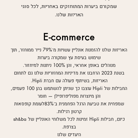
שמקורם ביערות המתוחזקים באחריות, לכל סוגי
האריזות שלנו.
E-commerce
האריזות שלנו להזמנות אונליין עשויות מ־79% נייר ממוחזר, תוך
שימוש בעיסת עץ שמקורה ביערות
מנוהלים באופן אחראי, והן 100% ניתנות למיחזור.
בשנת 2023 הרחבנו את מדיניות המחזוריות שלנו גם לתחום
האריזות, בשיתוף פעולה עם חברת Hipli.
החבילות של Hipli עוצבו כך שניתן להשתמש בהן 100 פעמים,
והן מיוצרות מפוליפרופילן — חומר
שמפחית את טביעת הרגל הפחמנית ב־83%לעומת קופסאות
קרטון רגילות.
כיום, חבילות Hipli זמינות לכל משלוחי האונליין של sh&ba
בצרפת.
היעדים שלנו