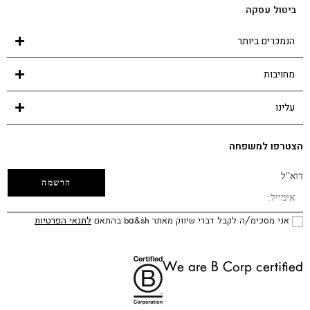
ביטול עסקה
הנמכרים ביותר
מחויבות
עלינו
הצטרפו למשפחה
דוא"ל
אני מסכימ/ה לקבל דברי שיווק מאתר ba&sh בהתאם
לתנאי הפרטיות
We are B Corp certified