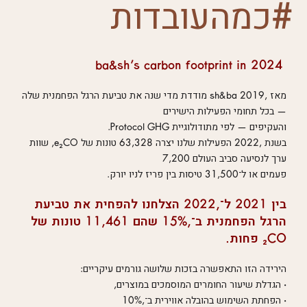
#כמהעובדות
ba&sh’s carbon footprint in 2024
מאז ,2019 sh&ba מודדת מדי שנה את טביעת הרגל הפחמנית שלה
— בכל תחומי הפעילות הישירים
והעקיפים — לפי מתודולוגיית Protocol GHG.
בשנת ,2022 הפעילות שלנו יצרה 63,328 טונות של e₂CO, שוות
ערך לנסיעה סביב העולם 7,200
פעמים או ל־31,500 טיסות בין פריז לניו יורק.
בין 2021 ל־,2022 הצלחנו להפחית את טביעת
הרגל הפחמנית ב־,15% שהם 11,461 טונות של
₂CO פחות.
הירידה הזו התאפשרה בזכות שלושה גורמים עיקריים:
• הגדלת שיעור החומרים המוסמכים במוצרים,
• הפחתת השימוש בהובלה אווירית ב־,10%