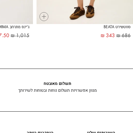
+
סווטשירט BEATA
ג'ינס מתרחב MIMA
7.50
₪
1,015
₪
343
₪
686
תשלום מאובטח
מגוון אפשרויות תשלום נוחות ובטוחות לשירותך
השירותים שלנו
הנמכרים ביותר