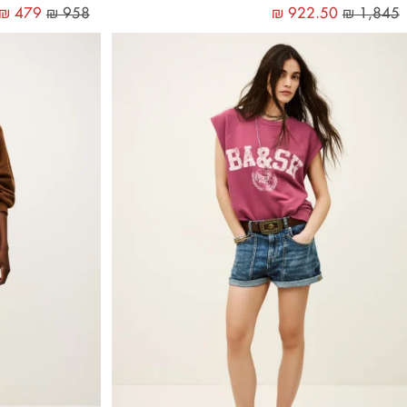
₪
479
₪
958
₪
922.50
₪
1,845