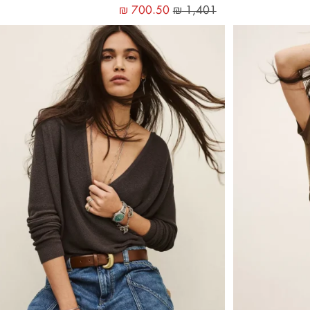
₪
700.50
₪
1,401