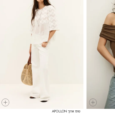
+
+
טופ ארוך APOLLON