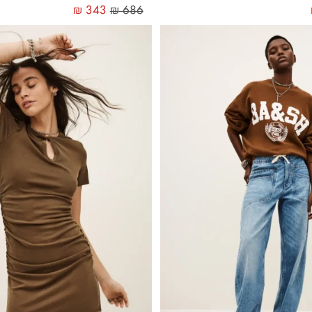
₪
343
₪
686