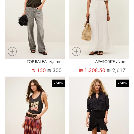
+
+
שמלה APHRODITE
טופ קצר TOP BALEA
₪
150
₪
300
₪
1,308.50
₪
2,617
-
50%
-
50%