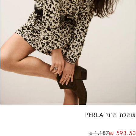
שמלת מיני PERLA
₪
593.50
₪
1,187