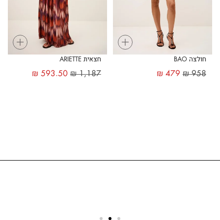
+
+
חולצה BAO
חצאית ARIETTE
₪
593.50
₪
1,187
₪
479
₪
958