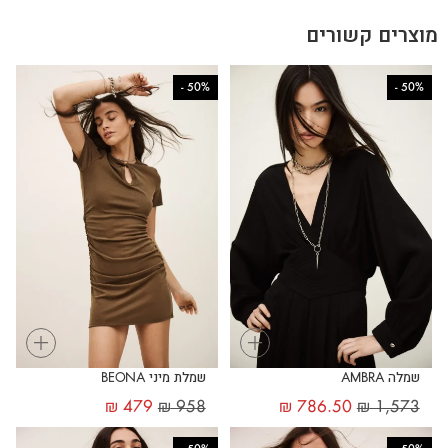
מוצרים קשורים
-
50%
-
50%
+
+
שמלה AMBRA
שמלת מיני BEONA
₪
479
₪
958
₪
786.50
₪
1,573