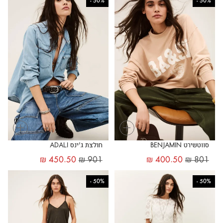
-
50%
-
50%
+
+
סווטשירט BENJAMIN
חולצת ג'ינס ADALI
₪
450.50
₪
901
₪
400.50
₪
801
-
50%
-
50%