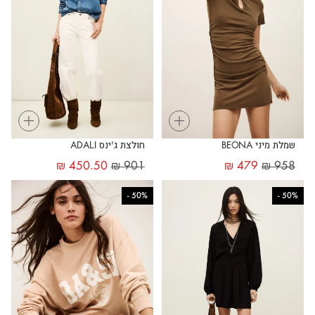
+
+
שמלת מיני BEONA
חולצת ג'ינס ADALI
₪
450.50
₪
901
₪
479
₪
958
-
50%
-
50%