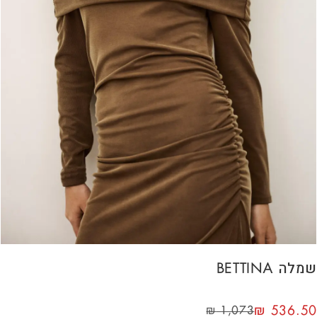
שמלה BETTINA
₪
536.50
₪
1,073