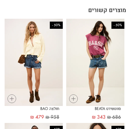
מוצרים קשורים
-
50%
-
50%
+
+
סווטשירט BEATA
חולצה BAO
₪
479
₪
958
₪
343
₪
686