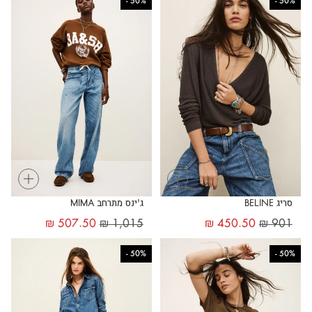
-
50%
-
50%
+
+
סריג BELINE
ג'ינס מתרחב MIMA
₪
507.50
₪
1,015
₪
450.50
₪
901
-
50%
-
50%