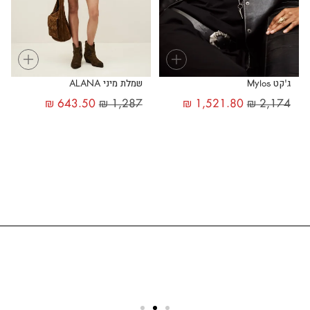
+
+
ג'קט Mylos
שמלת מיני ALANA
₪
643.50
₪
1,287
₪
1,521.80
₪
2,174