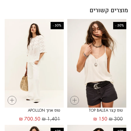
מוצרים קשורים
-
50%
-
50%
+
+
טופ קצר TOP BALEA
טופ ארוך APOLLON
₪
700.50
₪
1,401
₪
150
₪
300