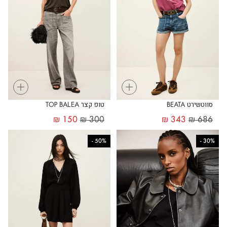
+
+
סווטשירט BEATA
טופ קצר TOP BALEA
₪
150
₪
300
₪
343
₪
686
-
50%
-
30%