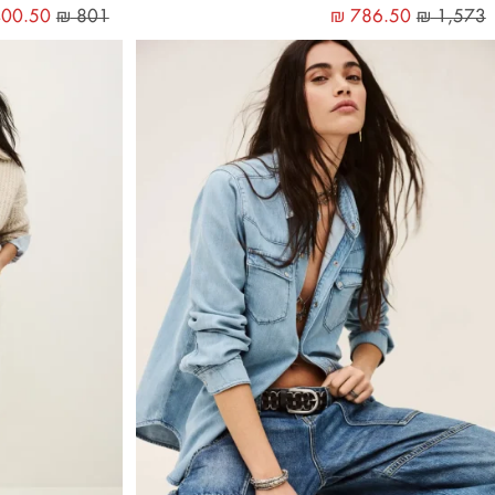
00.50
₪
801
₪
786.50
₪
1,573