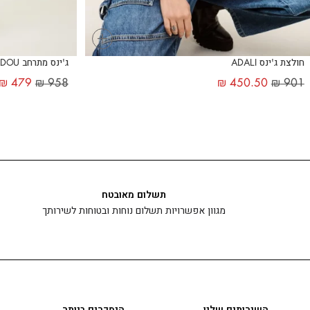
+
חולצת ג'ינס ADALI
ג'ינס מתרחב BADOU
₪
479
₪
958
₪
450.50
₪
901
תשלום מאובטח
מגוון אפשרויות תשלום נוחות ובטוחות לשירותך
השירותים שלנו
הנמכרים ביותר