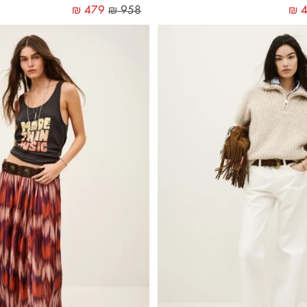
₪
479
₪
958
₪
4