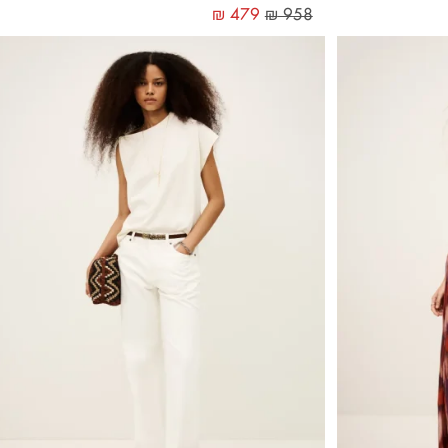
₪
479
₪
958