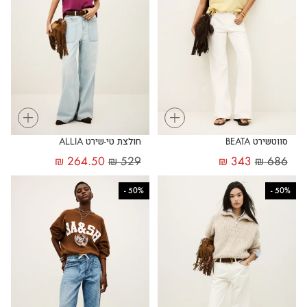
+
+
סווטשירט BEATA
חולצת טי-שירט ALLIA
₪
264.50
₪
529
₪
343
₪
686
-
50%
-
50%