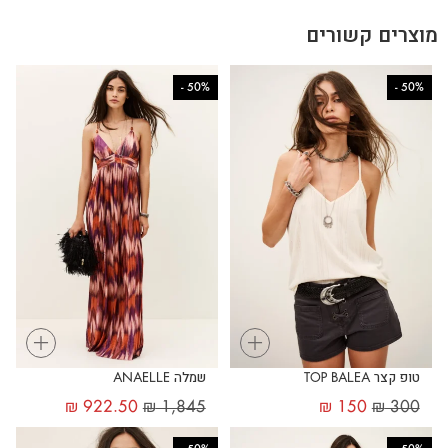
מוצרים קשורים
-
50%
-
50%
+
+
טופ קצר TOP BALEA
שמלה ANAELLE
₪
922.50
₪
1,845
₪
150
₪
300