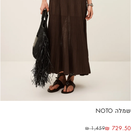
שמלה NOTO
₪
729.50
₪
1,459