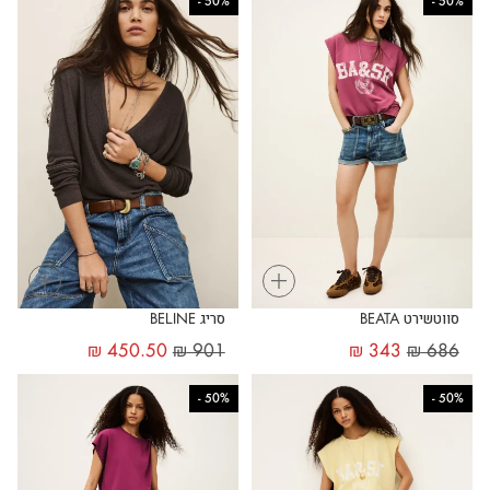
-
50%
-
50%
+
+
סווטשירט BEATA
סריג BELINE
₪
450.50
₪
901
₪
343
₪
686
-
50%
-
50%