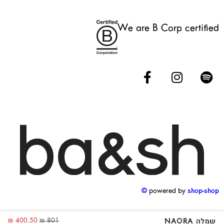
We are B Corp certified
powered by
shop-shop ©️
שמלה NAORA
₪
400.50
₪
801