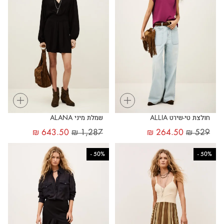
+
+
חולצת טי-שירט ALLIA
שמלת מיני ALANA
₪
643.50
₪
1,287
₪
264.50
₪
529
-
50%
-
50%