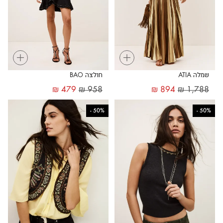
+
+
שמלה ATIA
חולצה BAO
₪
479
₪
958
₪
894
₪
1,788
-
50%
-
50%