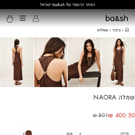
קולקציה חדשה:
גלו עוד
»
ביגוד
»
שמלות
שמלה NAORA
₪
400.50
₪
801
›
›
מידה
צבע