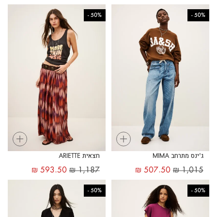
-
50%
-
50%
+
+
ג'ינס מתרחב MIMA
חצאית ARIETTE
₪
593.50
₪
1,187
₪
507.50
₪
1,015
-
50%
-
50%