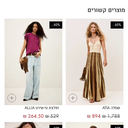
מוצרים קשורים
-
50%
-
50%
+
+
שמלה ATIA
חולצת טי-שירט ALLIA
₪
264.50
₪
529
₪
894
₪
1,788