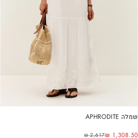
שמלה APHRODITE
₪
1,308.50
₪
2,617