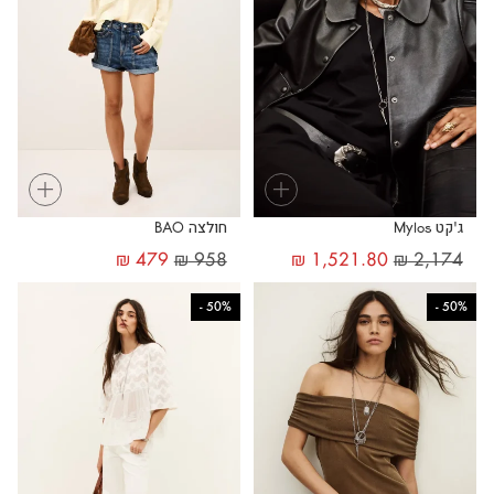
+
+
ג'קט Mylos
חולצה BAO
₪
479
₪
958
₪
1,521.80
₪
2,174
-
50%
-
50%