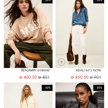
-
50%
-
50%
+
+
חולצת ג'ינס ADALI
סווטשירט BENJAMIN
₪
400.50
₪
801
₪
450.50
₪
901
-
50%
-
30%