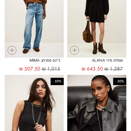
+
+
שמלת מיני ALANA
ג'ינס מתרחב MIMA
₪
507.50
₪
1,015
₪
643.50
₪
1,287
-
50%
-
30%