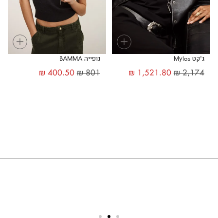
+
+
ג'קט Mylos
גופייה BAMMA
₪
400.50
₪
801
₪
1,521.80
₪
2,174