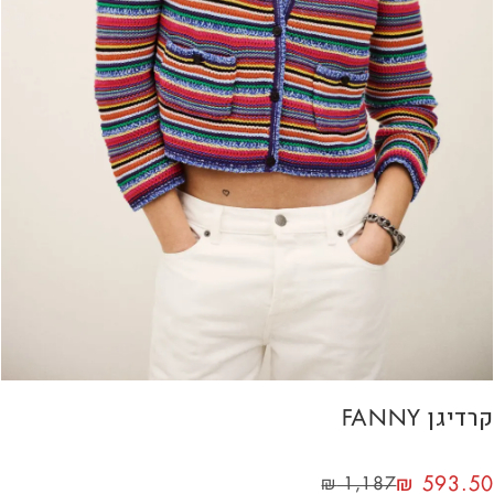
קרדיגן FANNY
₪
593.50
₪
1,187