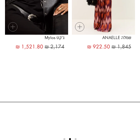
+
+
שמלה ANAELLE
ג'קט Mylos
₪
1,521.80
₪
2,174
₪
922.50
₪
1,845