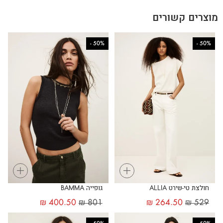
מוצרים קשורים
-
50%
-
50%
+
+
חולצת טי-שירט ALLIA
גופייה BAMMA
₪
400.50
₪
801
₪
264.50
₪
529