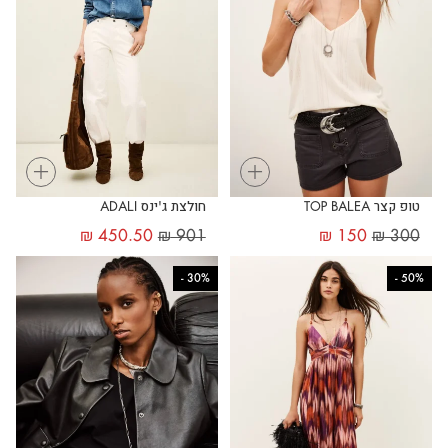
+
+
טופ קצר TOP BALEA
חולצת ג'ינס ADALI
₪
450.50
₪
901
₪
150
₪
300
-
30%
-
50%