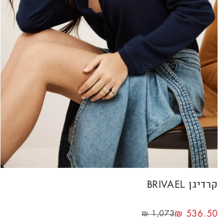
קרדיגן BRIVAEL
₪
536.50
₪
1,073