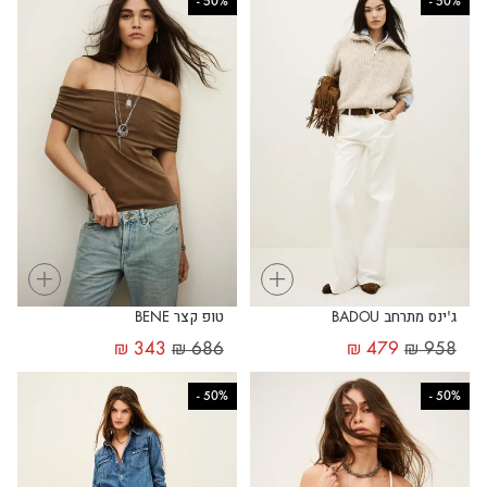
-
50%
-
50%
+
+
ג'ינס מתרחב BADOU
טופ קצר BENE
₪
343
₪
686
₪
479
₪
958
-
50%
-
50%