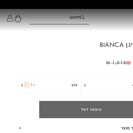
BIANC
₪
₪
1,616
›
›
צבע
+1
הוספה לסל
 מוצר