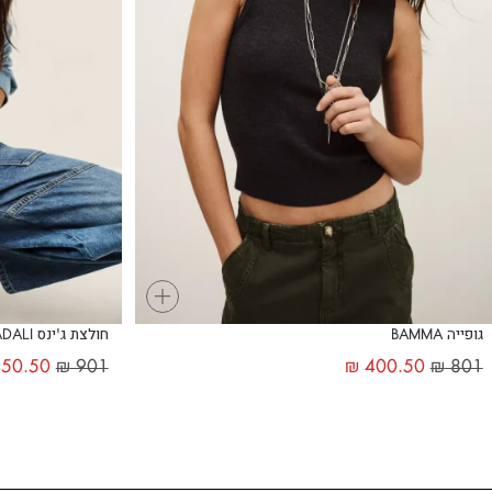
+
גופייה BAMMA
חולצת ג'ינס ADALI
50.50
₪
901
₪
400.50
₪
801