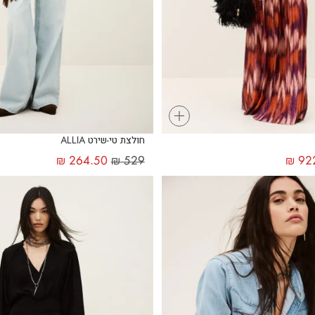
+
חולצת טי-שירט ALLIA
₪
264.50
₪
529
₪
92