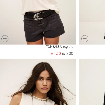
+
+
טופ קצר TOP BALEA
₪
150
₪
300