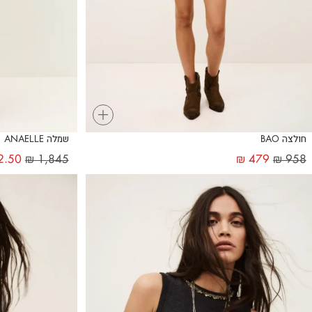
+
חולצה BAO
שמלה ANAELLE
2.50
₪
1,845
₪
479
₪
958