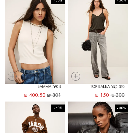
-
50%
-
50%
+
+
טופ קצר TOP BALEA
גופיה BAMMA
₪
400.50
₪
801
₪
150
₪
300
-
50%
-
30%