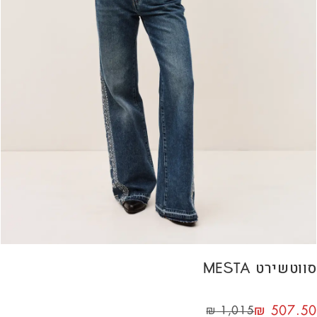
סווטשירט MESTA
₪
507.50
₪
1,015