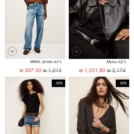
+
+
ג'קט Mylos
ג'ינס מתרחב MIMA
₪
507.50
₪
1,015
₪
1,521.80
₪
2,174
-
50%
-
50%