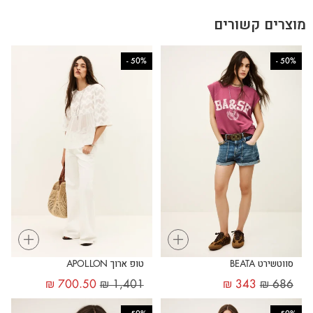
מוצרים קשורים
-
50%
-
50%
+
+
סווטשירט BEATA
טופ ארוך APOLLON
₪
700.50
₪
1,401
₪
343
₪
686