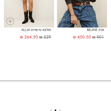
+
+
סריג BELINE
חולצת טי-שירט ALLIA
₪
264.50
₪
529
₪
450.50
₪
901