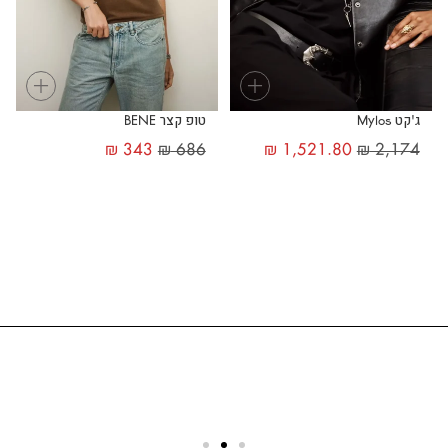
+
+
ג'קט Mylos
טופ קצר BENE
₪
343
₪
686
₪
1,521.80
₪
2,174