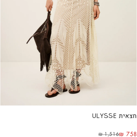
חצאית ULYSSE
₪
758
₪
1,516