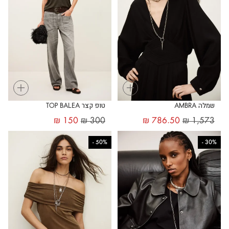
+
+
שמלה AMBRA
טופ קצר TOP BALEA
₪
150
₪
300
₪
786.50
₪
1,573
-
50%
-
30%