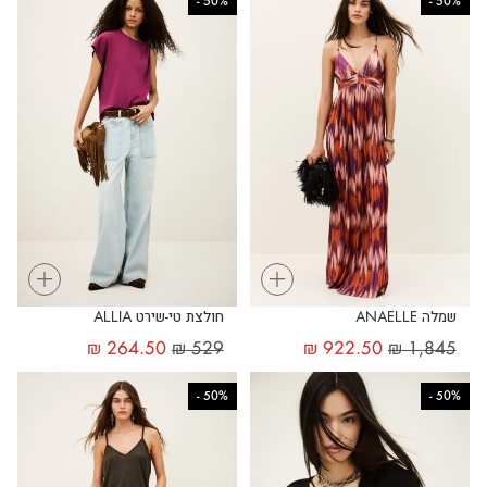
-
50%
-
50%
+
+
שמלה ANAELLE
חולצת טי-שירט ALLIA
₪
264.50
₪
529
₪
922.50
₪
1,845
-
50%
-
50%