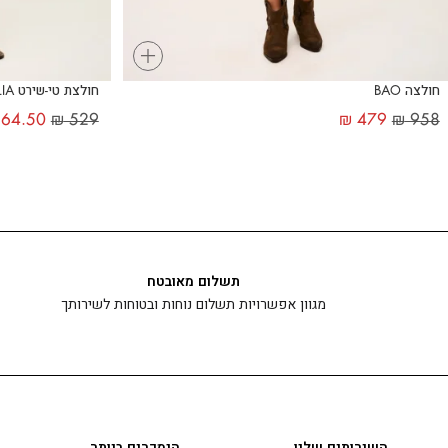
+
חולצה BAO
חולצת טי-שירט ALLIA
64.50
₪
529
₪
479
₪
958
תשלום מאובטח
מגוון אפשרויות תשלום נוחות ובטוחות לשירותך
השירותים שלנו
הנמכרים ביותר