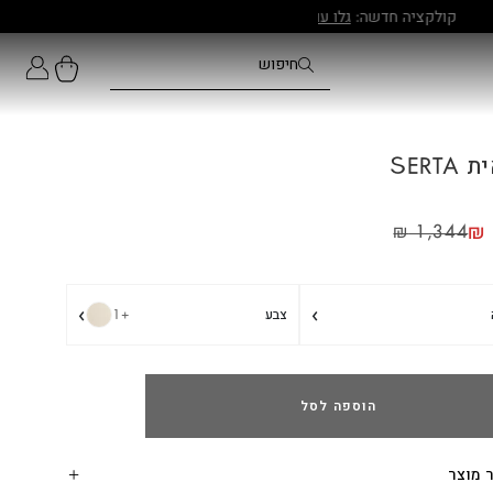
SERTA
₪
₪
1,344
›
›
צבע
+1
הוספה לסל
 מוצר