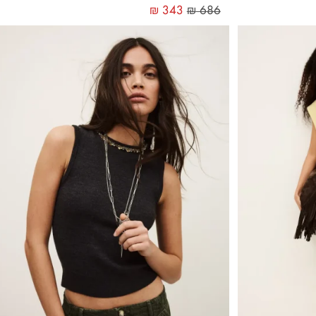
₪
343
₪
686