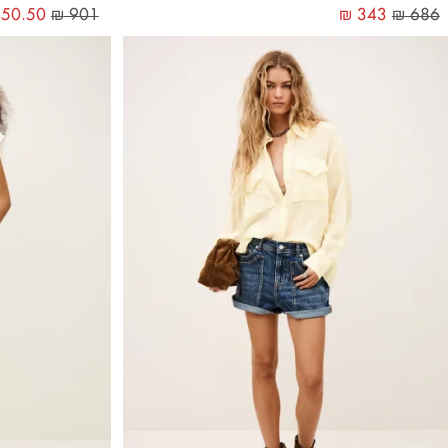
50.50
₪
901
₪
343
₪
686