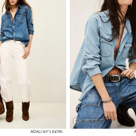
+
חולצת ג'ינס ADALI