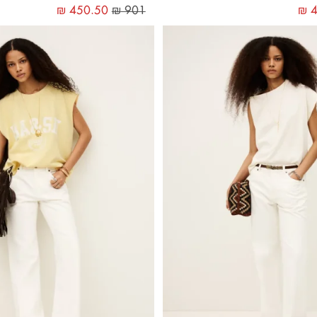
₪
450.50
₪
901
₪
4