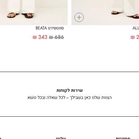
+
סווטשירט BEATA
₪
343
₪
686
₪
2
שירות לקוחות
הצוות שלנו כאן בשבילך – לכל שאלה ובכל נושא
מחויבות
עלינו
ה