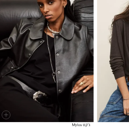
+
+
ג'קט Mylos