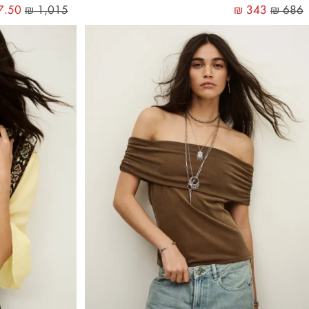
7.50
₪
1,015
₪
343
₪
686