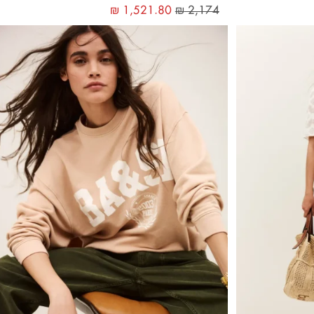
₪
1,521.80
₪
2,174