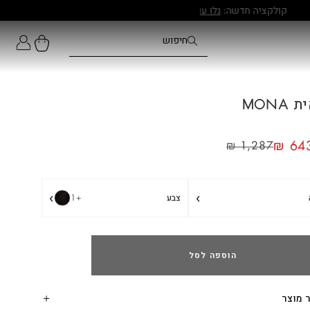
MONA
₪
643
₪
1,287
›
›
צבע
+1
הוספה לסל
 מוצר