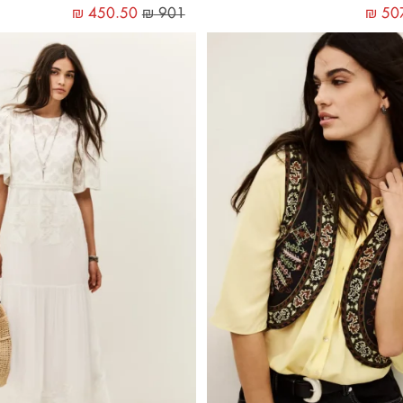
₪
450.50
₪
901
₪
50