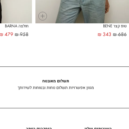
+
טופ קצר BENE
חולצה BARNA
₪
479
₪
958
₪
343
₪
686
תשלום מאובטח
מגוון אפשרויות תשלום נוחות ובטוחות לשירותך
השירותים שלנו
הנמכרים ביותר