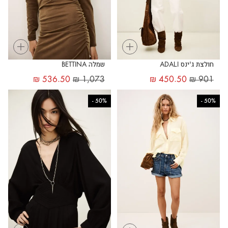
+
+
חולצת ג'ינס ADALI
שמלה BETTINA
₪
536.50
₪
1,073
₪
450.50
₪
901
-
50%
-
50%