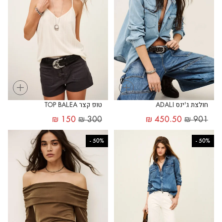
+
+
חולצת ג'ינס ADALI
טופ קצר TOP BALEA
₪
150
₪
300
₪
450.50
₪
901
-
50%
-
50%