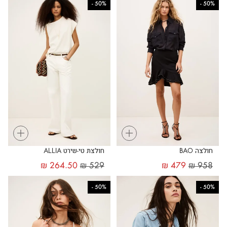
-
50%
-
50%
+
+
חולצה BAO
חולצת טי-שירט ALLIA
₪
264.50
₪
529
₪
479
₪
958
-
50%
-
50%