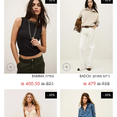
-
50%
-
50%
+
+
ג'ינס מתרחב BADOU
גופייה BAMMA
₪
400.50
₪
801
₪
479
₪
958
-
50%
-
50%