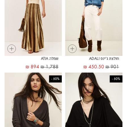
+
+
חולצת ג'ינס ADALI
שמלה ATIA
₪
894
₪
1,788
₪
450.50
₪
901
-
50%
-
50%