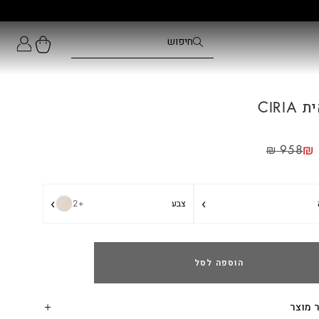
CIRIA
₪
₪
958
›
›
צבע
+2
הוספה לסל
 מוצר