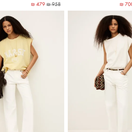
₪
479
₪
958
₪
70