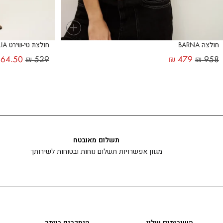
+
חולצה BARNA
חולצת טי-שירט ALLIA
64.50
₪
529
₪
479
₪
958
תשלום מאובטח
מגוון אפשרויות תשלום נוחות ובטוחות לשירותך
השירותים שלנו
הנמכרים ביותר