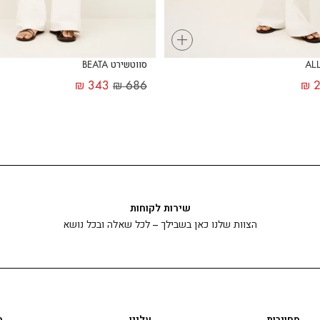
+
סווטשירט BEATA
₪
343
₪
686
₪
2
שירות לקוחות
הצוות שלנו כאן בשבילך – לכל שאלה ובכל נושא
מחויבות
עלינו
ה