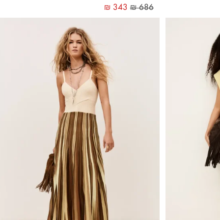
₪
343
₪
686