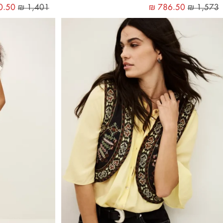
0.50
₪
1,401
₪
786.50
₪
1,573