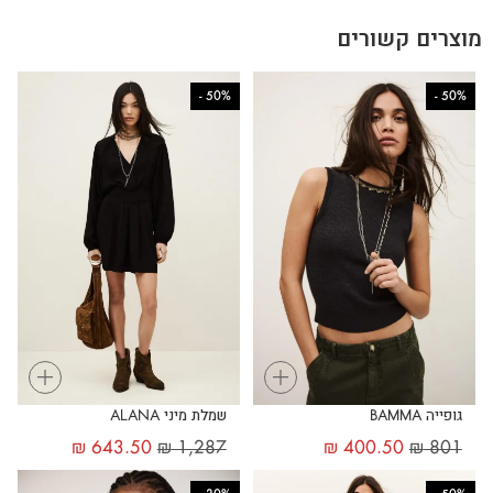
מוצרים קשורים
-
50%
-
50%
+
+
גופייה BAMMA
שמלת מיני ALANA
₪
643.50
₪
1,287
₪
400.50
₪
801