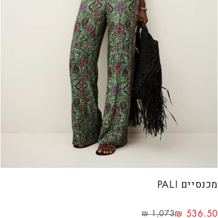
מכנסיים PALI
₪
536.50
₪
1,073