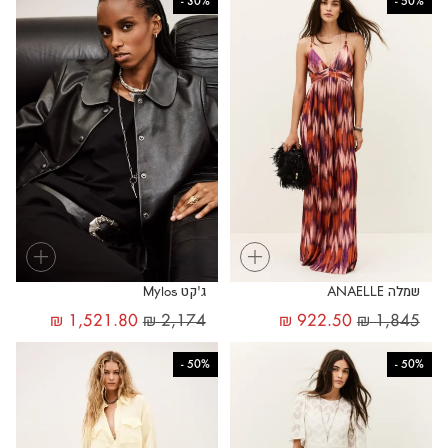
-
30%
-
50%
+
+
שמלה ANAELLE
ג'קט Mylos
₪
1,521.80
₪
2,174
₪
922.50
₪
1,845
-
50%
-
50%