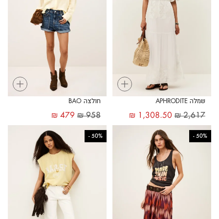
+
+
שמלה APHRODITE
חולצה BAO
₪
479
₪
958
₪
1,308.50
₪
2,617
-
50%
-
50%