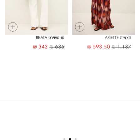
+
+
חצאית ARIETTE
סווטשירט BEATA
₪
343
₪
686
₪
593.50
₪
1,187