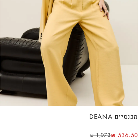
מכנסיים DEANA
₪
536.50
₪
1,073