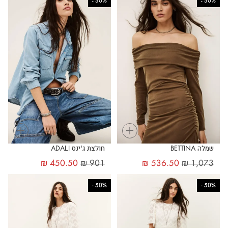
-
50%
-
50%
+
+
שמלה BETTINA
חולצת ג'ינס ADALI
₪
450.50
₪
901
₪
536.50
₪
1,073
-
50%
-
50%