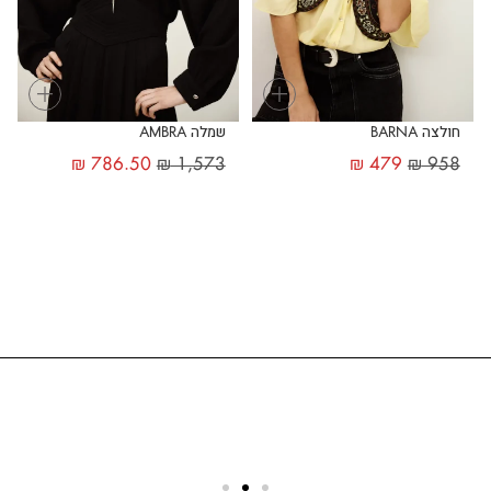
+
+
חולצה BARNA
שמלה AMBRA
₪
786.50
₪
1,573
₪
479
₪
958