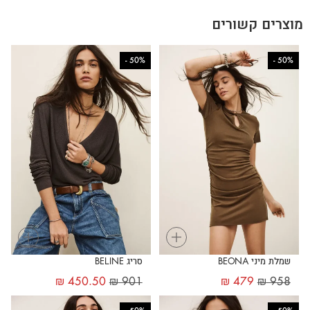
מוצרים קשורים
-
50%
-
50%
+
+
שמלת מיני BEONA
סריג BELINE
₪
450.50
₪
901
₪
479
₪
958