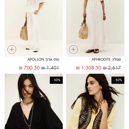
+
+
שמלה APHRODITE
טופ ארוך APOLLON
₪
700.50
₪
1,401
₪
1,308.50
₪
2,617
-
50%
-
50%