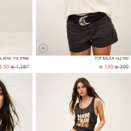
+
טופ קצר TOP BALEA
שמלת מיני ALANA
3.50
₪
1,287
₪
150
₪
300