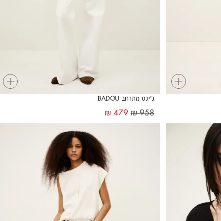
+
+
ג'ינס מתרחב BADOU
₪
479
₪
958