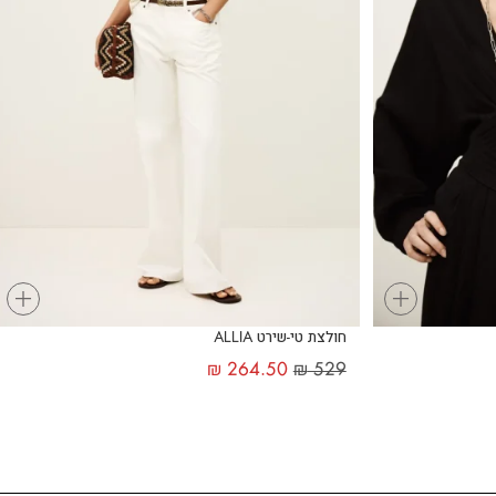
+
+
חולצת טי-שירט ALLIA
₪
264.50
₪
529