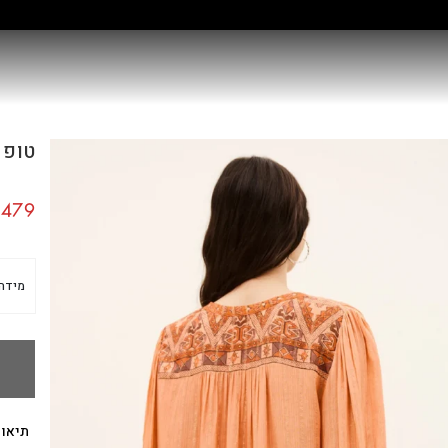
קולקציה חדשה:
גלו עוד
טופ אר
479
מידה
תיאור