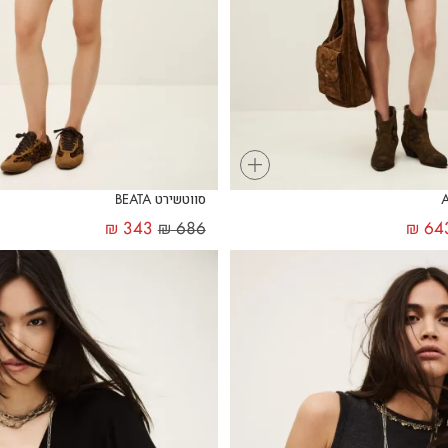
+
סווטשירט BEATA
₪
343
₪
686
₪
64