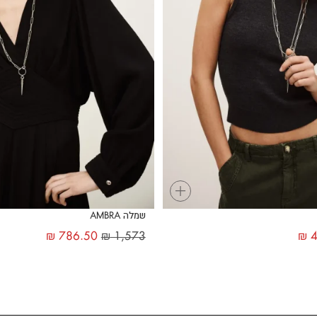
+
שמלה AMBRA
₪
786.50
₪
1,573
₪
4