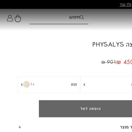
PHYSA
₪
450
₪
901
›
›
צבע
+1
הוספה לסל
 מוצר