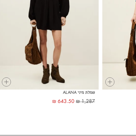
+
+
שמלת מיני ALANA
₪
643.50
₪
1,287