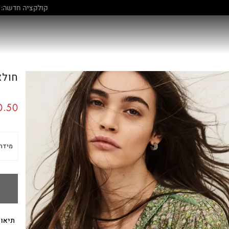
קולקציה חדשה:
גלו עוד
חולצה LYS
.50
מידה
תיאור