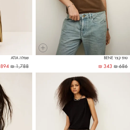
+
טופ קצר BENE
שמלה ATIA
894
₪
1,788
₪
343
₪
686