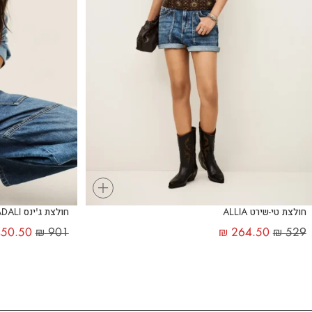
+
חולצת טי-שירט ALLIA
חולצת ג'ינס ADALI
50.50
₪
901
₪
264.50
₪
529