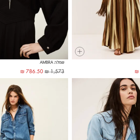
+
שמלה AMBRA
₪
786.50
₪
1,573
₪