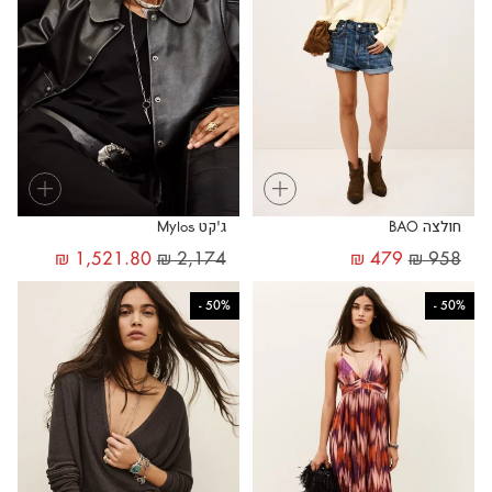
+
+
חולצה BAO
ג'קט Mylos
₪
1,521.80
₪
2,174
₪
479
₪
958
-
50%
-
50%