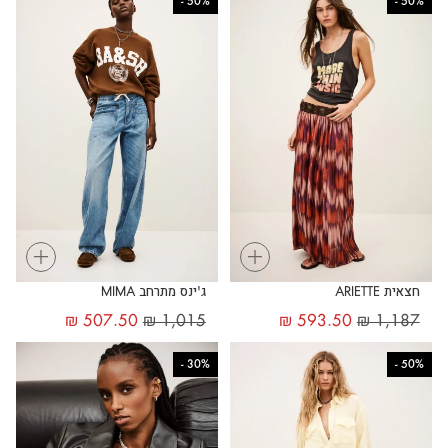
-
50%
-
50%
+
+
חצאית ARIETTE
ג'ינס מתרחב MIMA
₪
507.50
₪
1,015
₪
593.50
₪
1,187
-
30%
-
50%