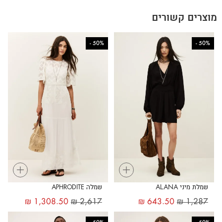
מוצרים קשורים
-
50%
-
50%
+
+
שמלת מיני ALANA
שמלה APHRODITE
₪
1,308.50
₪
2,617
₪
643.50
₪
1,287