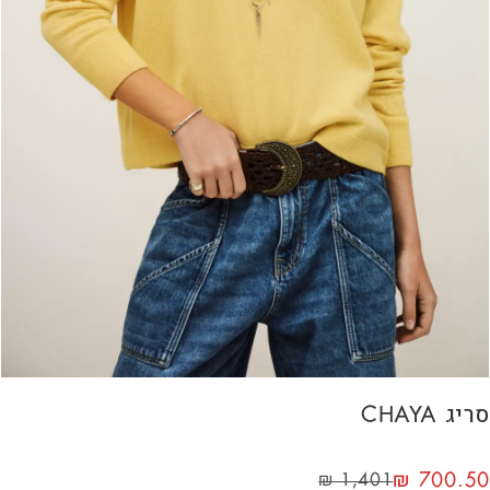
סריג CHAYA
₪
700.50
₪
1,401