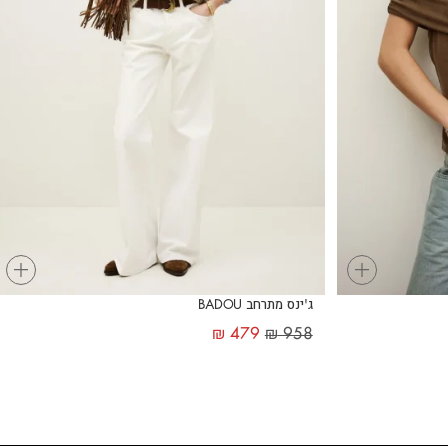
+
+
ג'ינס מתרחב BADOU
₪
479
₪
958