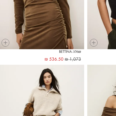
+
+
שמלה BETTINA
₪
536.50
₪
1,073