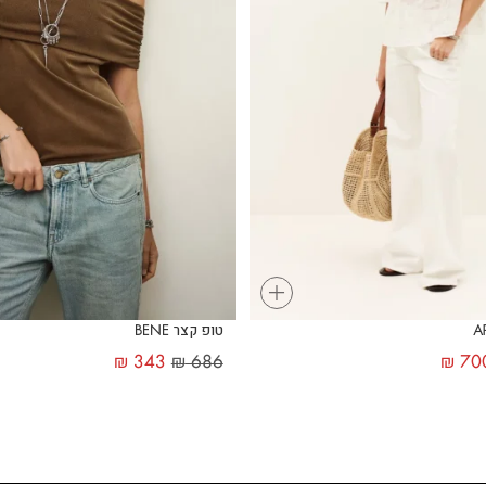
+
טופ קצר BENE
₪
343
₪
686
₪
70