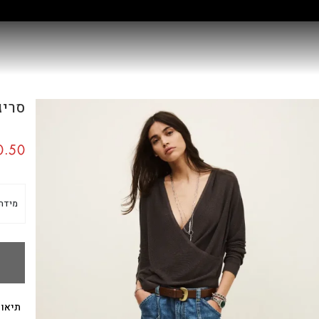
קולקציה חדשה:
גלו עוד
סריג LINE
.50
מידה
תיאור