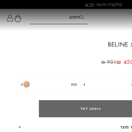
BE
₪
450
₪
901
›
›
צבע
הוספה לסל
 מוצר