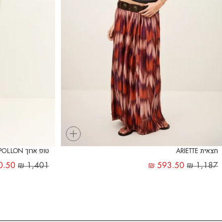
+
חצאית ARIETTE
טופ ארוך APOLLON
0.50
₪
1,401
₪
593.50
₪
1,187