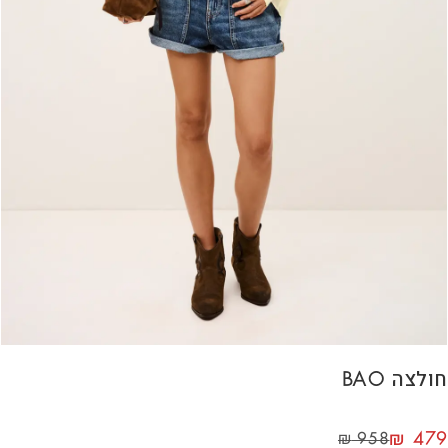
חולצה BAO
₪
479
₪
958