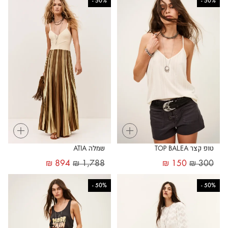
-
50%
-
50%
+
+
טופ קצר TOP BALEA
שמלה ATIA
₪
894
₪
1,788
₪
150
₪
300
-
50%
-
50%