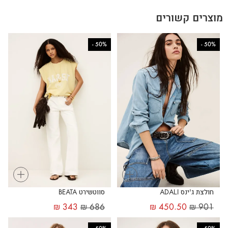
מוצרים קשורים
-
50%
-
50%
+
+
חולצת ג'ינס ADALI
סווטשירט BEATA
₪
343
₪
686
₪
450.50
₪
901