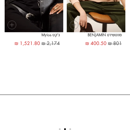
+
+
סווטשירט BENJAMIN
ג'קט Mylos
₪
1,521.80
₪
2,174
₪
400.50
₪
801