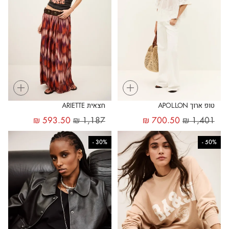
+
+
טופ ארוך APOLLON
חצאית ARIETTE
₪
593.50
₪
1,187
₪
700.50
₪
1,401
-
30%
-
50%