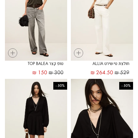
+
+
חולצת טי-שירט ALLIA
טופ קצר TOP BALEA
₪
150
₪
300
₪
264.50
₪
529
-
50%
-
50%