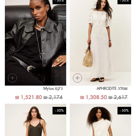
-
30%
-
50%
+
+
שמלה APHRODITE
ג'קט Mylos
₪
1,521.80
₪
2,174
₪
1,308.50
₪
2,617
-
50%
-
50%