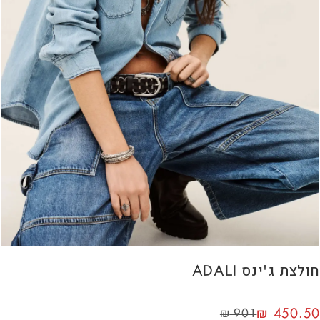
חולצת ג'ינס ADALI
₪
450.50
₪
901