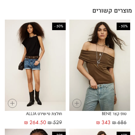
מוצרים קשורים
-
50%
-
50%
+
+
טופ קצר BENE
חולצת טי-שירט ALLIA
₪
264.50
₪
529
₪
343
₪
686