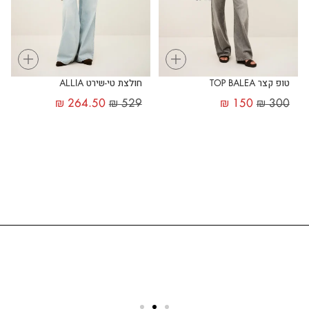
+
+
טופ קצר TOP BALEA
חולצת טי-שירט ALLIA
₪
264.50
₪
529
₪
150
₪
300