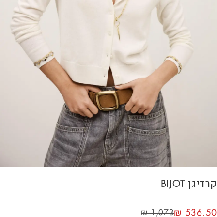
קרדיגן BIJOT
₪
536.50
₪
1,073