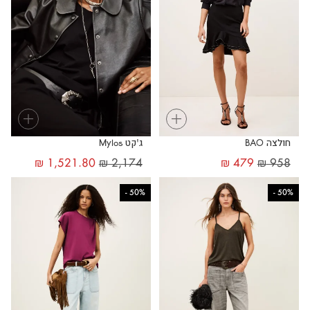
+
+
חולצה BAO
ג'קט Mylos
₪
1,521.80
₪
2,174
₪
479
₪
958
-
50%
-
50%