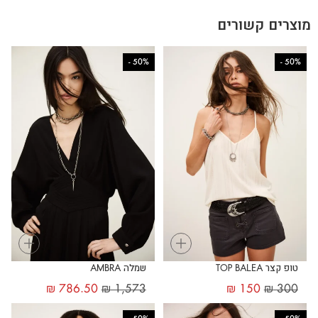
מוצרים קשורים
-
50%
-
50%
+
+
טופ קצר TOP BALEA
שמלה AMBRA
₪
786.50
₪
1,573
₪
150
₪
300