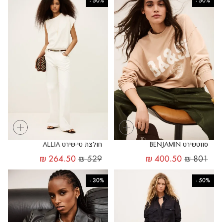
-
50%
-
50%
+
+
סווטשירט BENJAMIN
חולצת טי-שירט ALLIA
₪
264.50
₪
529
₪
400.50
₪
801
-
30%
-
50%