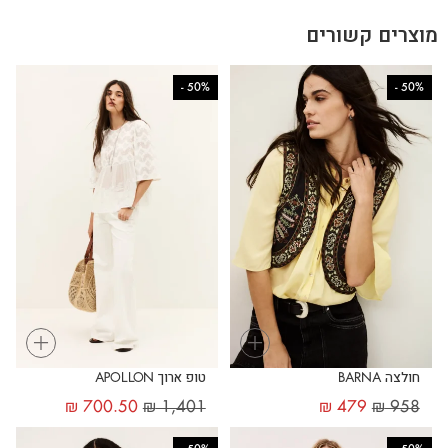
מוצרים קשורים
-
50%
-
50%
+
+
חולצה BARNA
טופ ארוך APOLLON
₪
700.50
₪
1,401
₪
479
₪
958