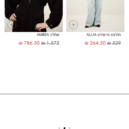
+
+
חולצת טי-שירט ALLIA
שמלה AMBRA
₪
786.50
₪
1,573
₪
264.50
₪
529