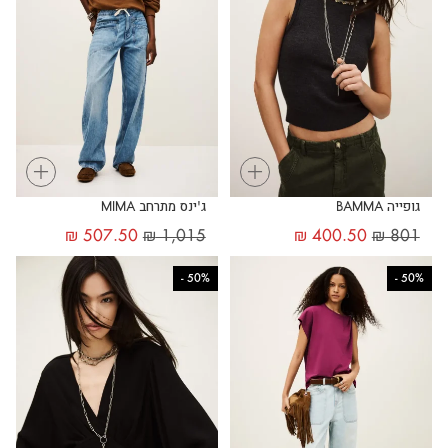
+
+
גופייה BAMMA
ג'ינס מתרחב MIMA
₪
507.50
₪
1,015
₪
400.50
₪
801
-
50%
-
50%