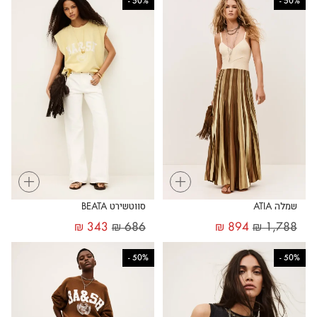
-
50%
-
50%
+
+
שמלה ATIA
סווטשירט BEATA
₪
343
₪
686
₪
894
₪
1,788
-
50%
-
50%