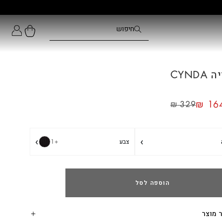
CYNDA
₪
164
₪
329
›
›
צבע
+1
הוספה לסל
 מוצר