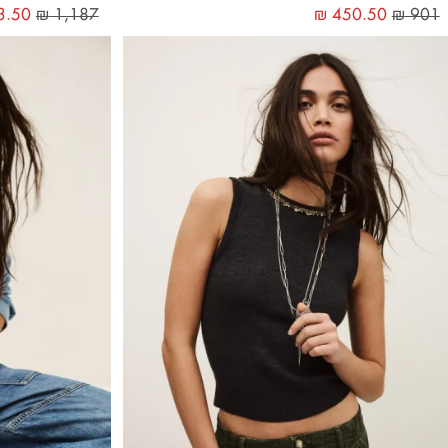
3.50
₪
1,187
₪
450.50
₪
901