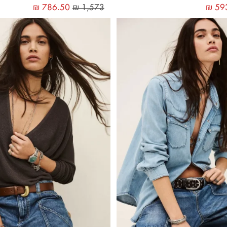
₪
786.50
₪
1,573
₪
59