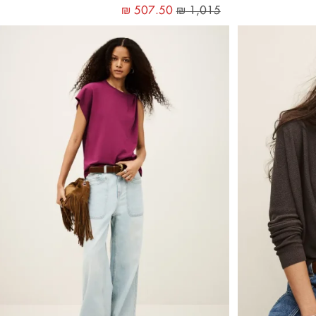
₪
507.50
₪
1,015