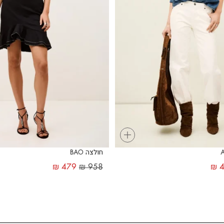
+
חולצה BAO
₪
479
₪
958
₪
4