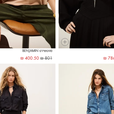
+
סווטשירט BENJAMIN
₪
400.50
₪
801
₪
78