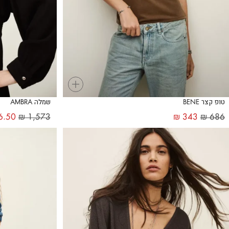
+
טופ קצר BENE
שמלה AMBRA
6.50
₪
1,573
₪
343
₪
686