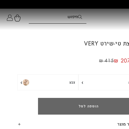
 טי-שירט VERY
₪
207
₪
415
›
›
צבע
הוספה לסל
 מוצר