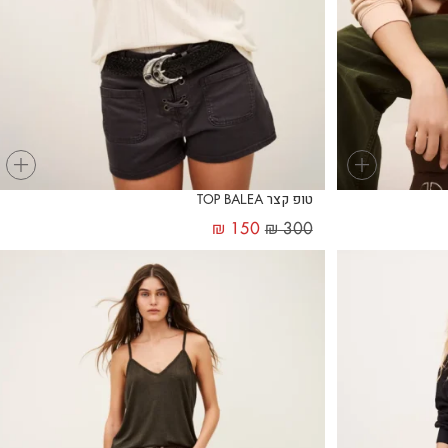
+
+
טופ קצר TOP BALEA
₪
150
₪
300