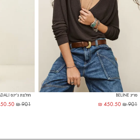
+
סריג BELINE
חולצת ג'ינס ADALI
50.50
₪
901
₪
450.50
₪
901