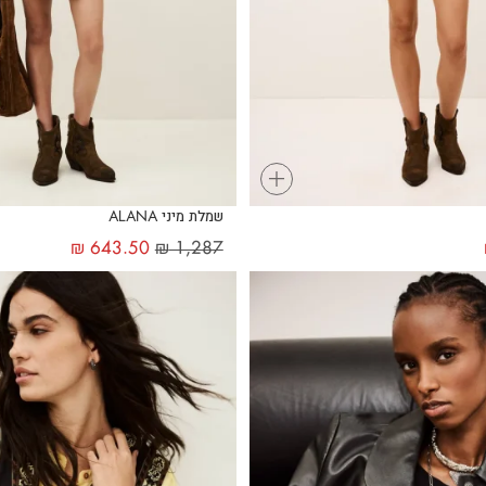
+
שמלת מיני ALANA
₪
643.50
₪
1,287