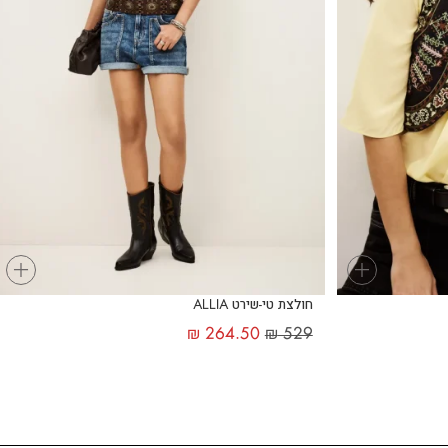
+
+
חולצת טי-שירט ALLIA
₪
264.50
₪
529