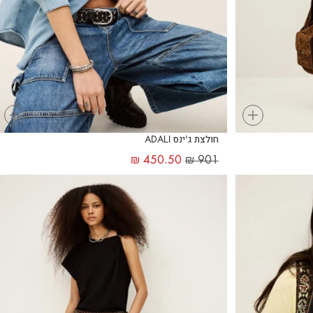
+
+
חולצת ג'ינס ADALI
₪
450.50
₪
901