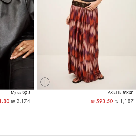
+
חצאית ARIETTE
ג'קט Mylos
1.80
₪
2,174
₪
593.50
₪
1,187