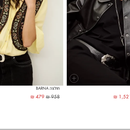
+
חולצה BARNA
₪
479
₪
958
₪
1,52