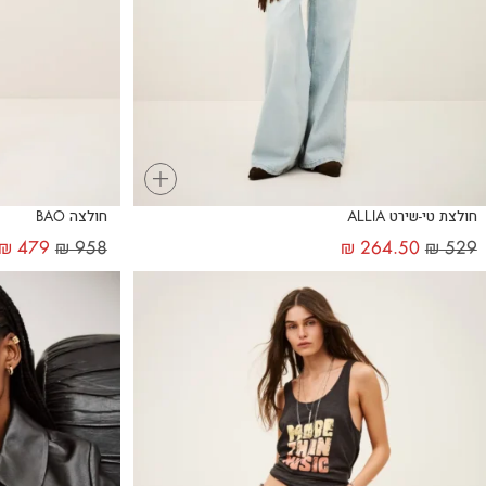
+
חולצת טי-שירט ALLIA
חולצה BAO
₪
479
₪
958
₪
264.50
₪
529