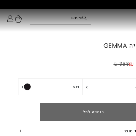
GEMMA
₪
₪
358
›
›
צבע
הוספה לסל
 מוצר