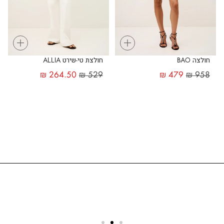
+
+
חולצה BAO
חולצת טי-שירט ALLIA
₪
264.50
₪
529
₪
479
₪
958