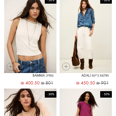
-
50%
-
50%
+
+
חולצת ג'ינס ADALI
גופיה BAMMA
₪
400.50
₪
801
₪
450.50
₪
901
-
50%
-
50%