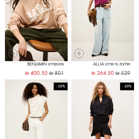
+
+
חולצת טי-שירט ALLIA
סווטשירט BENJAMIN
₪
400.50
₪
801
₪
264.50
₪
529
-
50%
-
50%