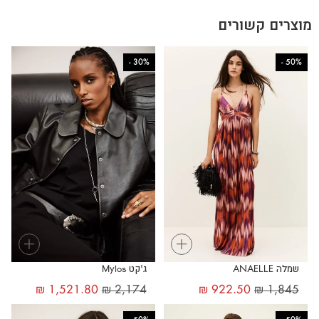
מוצרים קשורים
-
30%
-
50%
+
+
שמלה ANAELLE
ג'קט Mylos
₪
1,521.80
₪
2,174
₪
922.50
₪
1,845