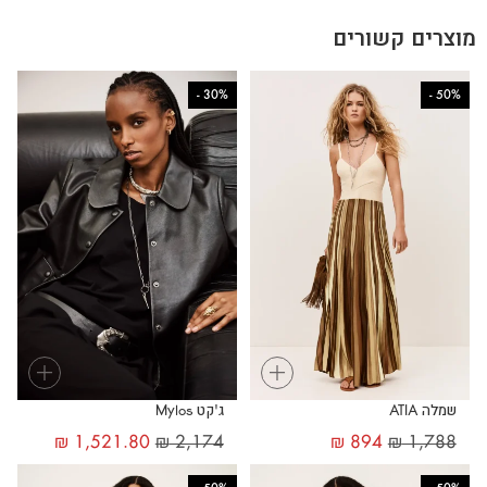
מוצרים קשורים
-
30%
-
50%
+
+
שמלה ATIA
ג'קט Mylos
₪
1,521.80
₪
2,174
₪
894
₪
1,788