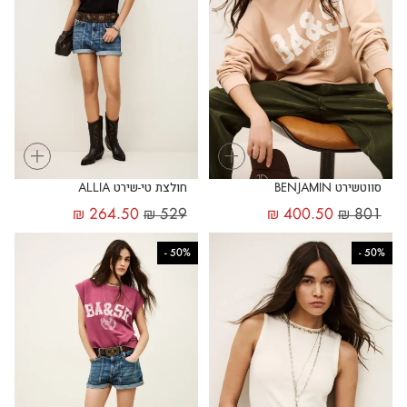
+
+
סווטשירט BENJAMIN
חולצת טי-שירט ALLIA
₪
264.50
₪
529
₪
400.50
₪
801
-
50%
-
50%