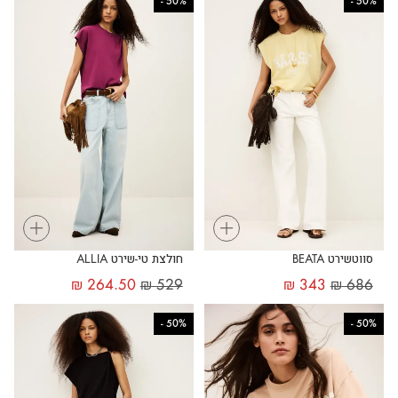
-
50%
-
50%
+
+
סווטשירט BEATA
חולצת טי-שירט ALLIA
₪
264.50
₪
529
₪
343
₪
686
-
50%
-
50%