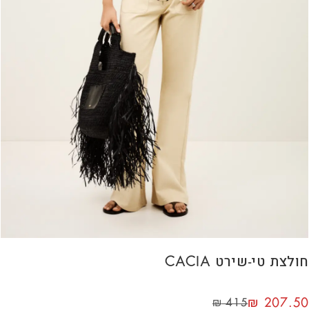
חולצת טי-שירט CACIA
₪
207.50
₪
415