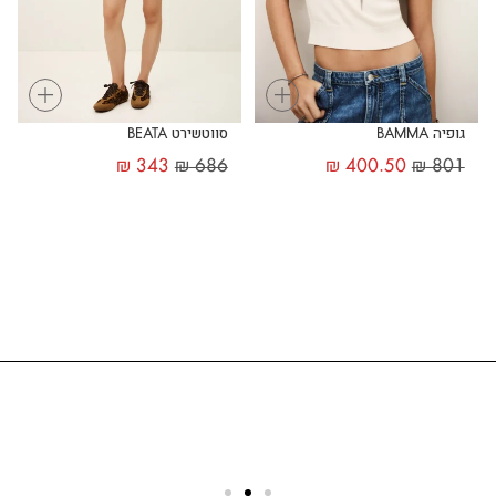
+
+
גופיה BAMMA
סווטשירט BEATA
₪
343
₪
686
₪
400.50
₪
801