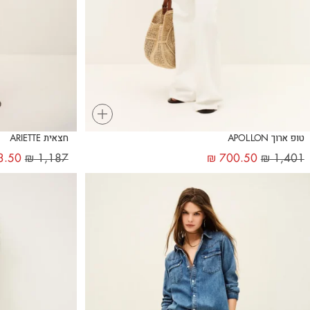
+
טופ ארוך APOLLON
חצאית ARIETTE
3.50
₪
1,187
₪
700.50
₪
1,401