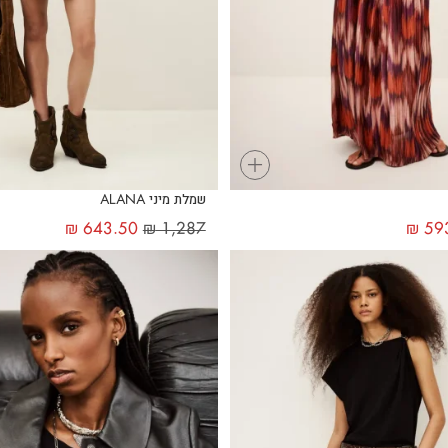
+
שמלת מיני ALANA
₪
643.50
₪
1,287
₪
59