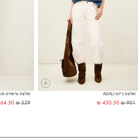
+
חולצת ג'ינס ADALI
חולצת טי-שירט ALLIA
64.50
₪
529
₪
450.50
₪
901