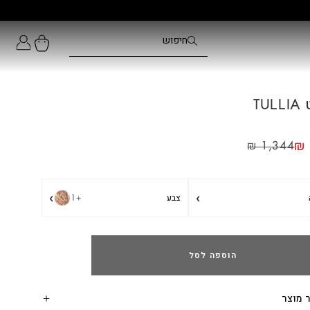
TU
₪
₪
1,344
›
›
צבע
+1
הוספה לסל
 מוצר