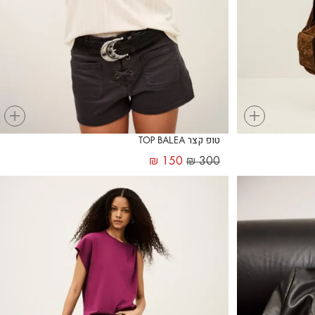
+
+
טופ קצר TOP BALEA
₪
150
₪
300