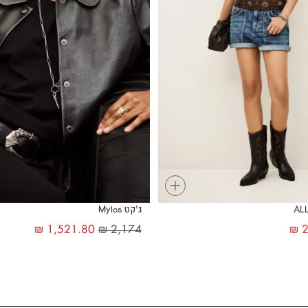
+
ג'קט Mylos
₪
1,521.80
₪
2,174
₪
2