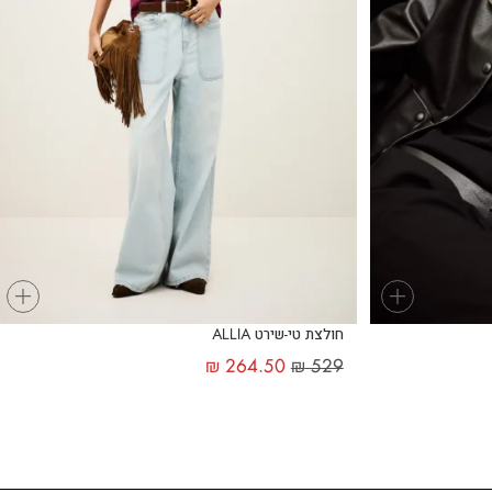
+
+
חולצת טי-שירט ALLIA
₪
264.50
₪
529