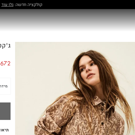
קולקציה חדשה:
גלו עוד
ג'קט LLIA
672
מידה
תיאור