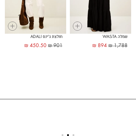
+
+
שמלה WASTA
חולצת ג'ינס ADALI
₪
450.50
₪
901
₪
894
₪
1,788