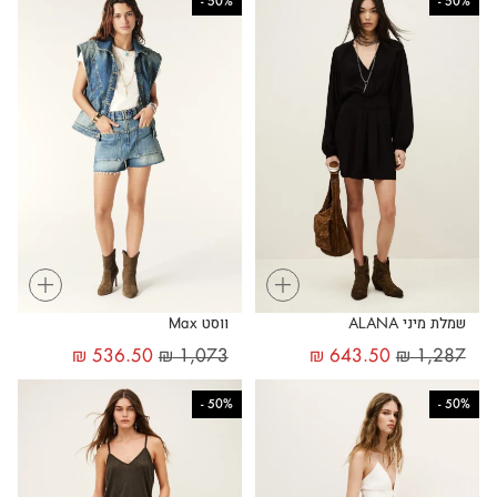
-
50%
-
50%
+
+
שמלת מיני ALANA
ווסט Max
₪
536.50
₪
1,073
₪
643.50
₪
1,287
-
50%
-
50%