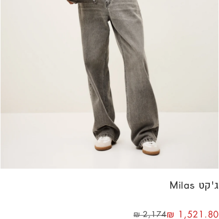
ג'קט Milas
₪
1,521.80
₪
2,174