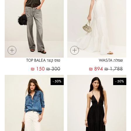
+
+
שמלה WASTA
טופ קצר TOP BALEA
₪
150
₪
300
₪
894
₪
1,788
-
50%
-
50%