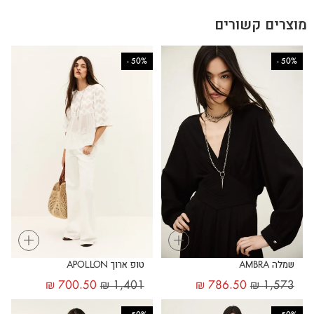
מוצרים קשורים
-
50%
-
50%
+
+
שמלה AMBRA
טופ ארוך APOLLON
₪
700.50
₪
1,401
₪
786.50
₪
1,573