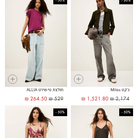
-
50%
-
30%
+
+
ג'קט Milas
חולצת טי-שירט ALLIA
₪
264.50
₪
529
₪
1,521.80
₪
2,174
-
50%
-
50%