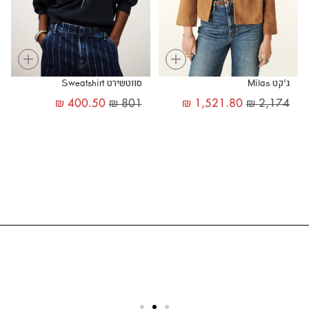
+
+
ג'קט Milas
סווטשירט Sweatshirt
₪
400.50
₪
801
₪
1,521.80
₪
2,174