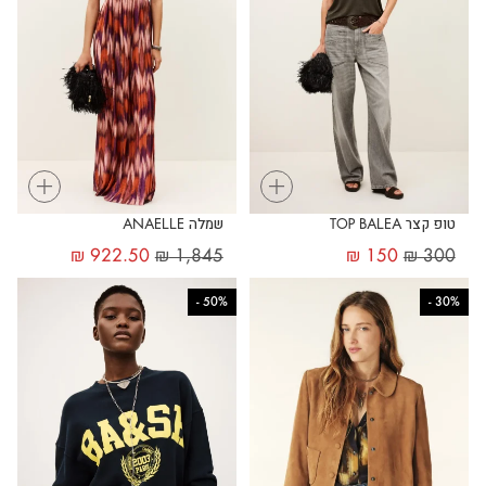
+
+
טופ קצר TOP BALEA
שמלה ANAELLE
₪
922.50
₪
1,845
₪
150
₪
300
-
50%
-
30%