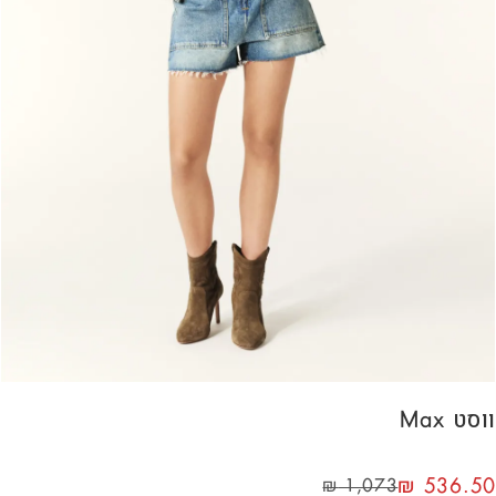
ווסט Max
₪
536.50
₪
1,073