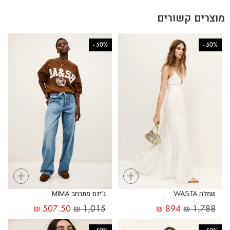
מוצרים קשורים
-
50%
-
50%
+
+
שמלה WASTA
ג'ינס מתרחב MIMA
₪
507.50
₪
1,015
₪
894
₪
1,788