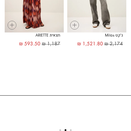
+
+
ג'קט Milas
חצאית ARIETTE
₪
593.50
₪
1,187
₪
1,521.80
₪
2,174