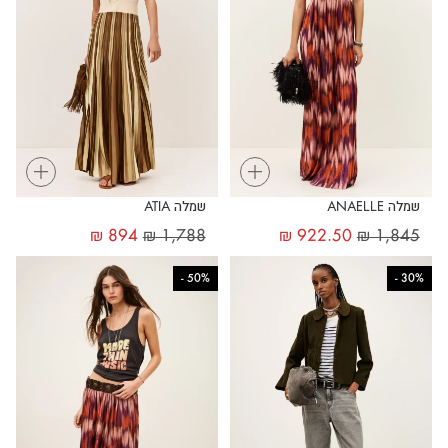
+
+
שמלה ANAELLE
שמלה ATIA
₪
894
₪
1,788
₪
922.50
₪
1,845
-
50%
-
30%