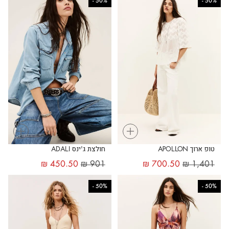
-
50%
-
50%
+
+
טופ ארוך APOLLON
חולצת ג'ינס ADALI
₪
450.50
₪
901
₪
700.50
₪
1,401
-
50%
-
50%