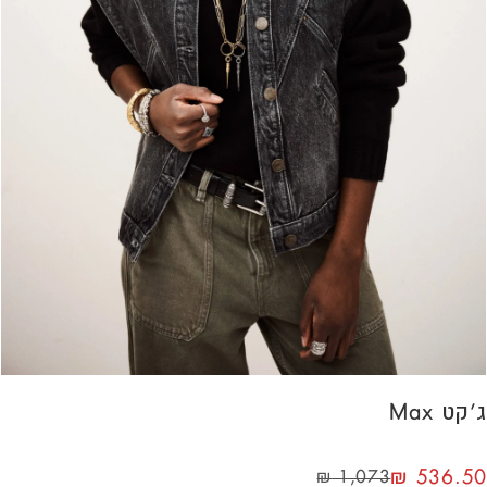
ג’קט Max
₪
536.50
₪
1,073