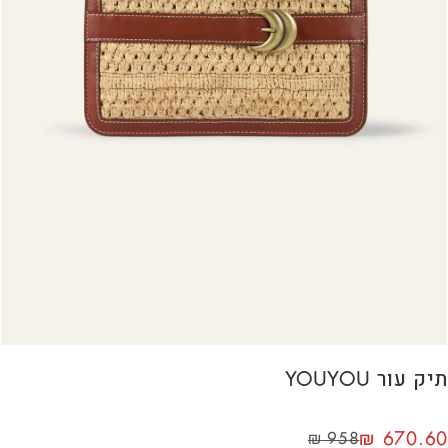
תיק עור YOUYOU
₪
670.60
₪
958