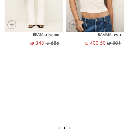
+
+
גופיה BAMMA
סווטשירט BEATA
₪
343
₪
686
₪
400.50
₪
801