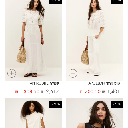
-
50%
-
50%
+
+
טופ ארוך APOLLON
שמלה APHRODITE
₪
1,308.50
₪
2,617
₪
700.50
₪
1,401
-
50%
-
50%