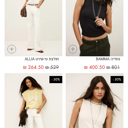
+
+
גופייה BAMMA
חולצת טי-שירט ALLIA
₪
264.50
₪
529
₪
400.50
₪
801
-
50%
-
50%