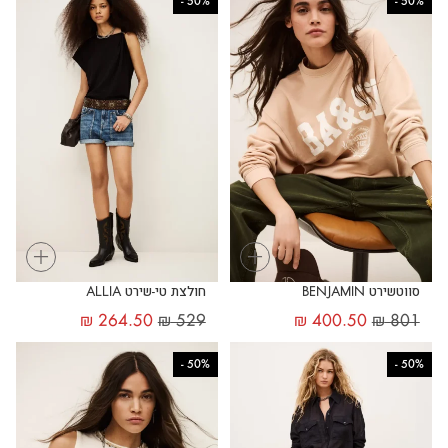
-
50%
-
50%
+
+
סווטשירט BENJAMIN
חולצת טי-שירט ALLIA
₪
264.50
₪
529
₪
400.50
₪
801
-
50%
-
50%