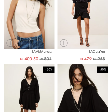
+
+
חולצה BAO
גופיה BAMMA
₪
400.50
₪
801
₪
479
₪
958
-
50%
-
50%