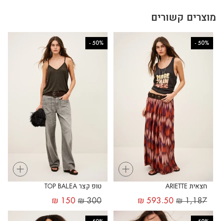
מוצרים קשורים
-
50%
-
50%
+
+
חצאית ARIETTE
טופ קצר TOP BALEA
₪
150
₪
300
₪
593.50
₪
1,187