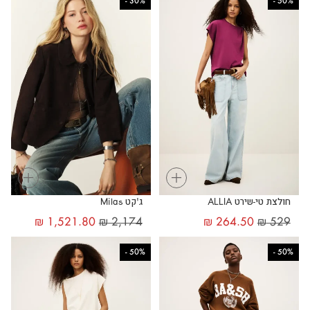
-
30%
-
50%
+
+
חולצת טי-שירט ALLIA
ג'קט Milas
₪
1,521.80
₪
2,174
₪
264.50
₪
529
-
50%
-
50%