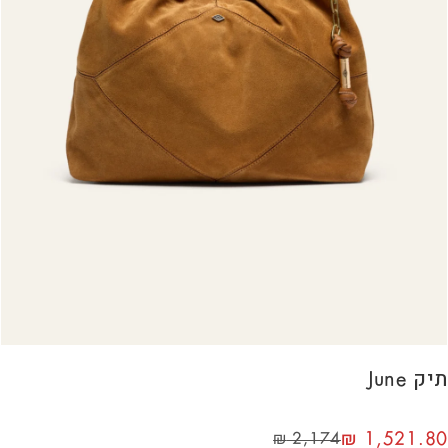
תיק June
₪
1,521.80
₪
2,174