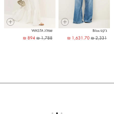
+
+
ג'קט Bilos
שמלה WASTA
₪
894
₪
1,788
₪
1,631.70
₪
2,331