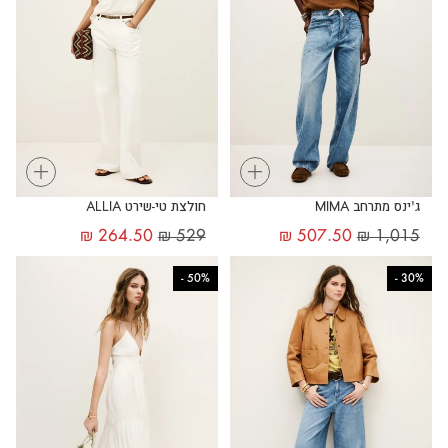
+
+
ג'ינס מתרחב MIMA
חולצת טי-שירט ALLIA
₪
264.50
₪
529
₪
507.50
₪
1,015
-
50%
-
30%