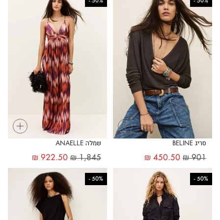
-
50%
-
50%
+
+
סריג BELINE
שמלה ANAELLE
₪
922.50
₪
1,845
₪
450.50
₪
901
-
50%
-
50%