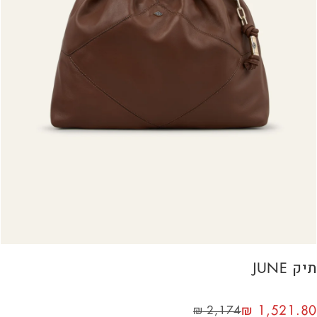
תיק JUNE
₪
1,521.80
₪
2,174