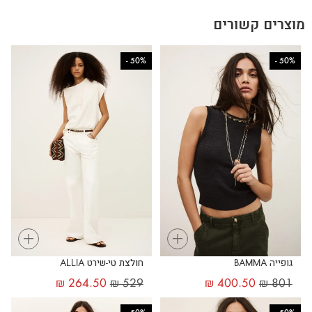
מוצרים קשורים
-
50%
-
50%
+
+
גופייה BAMMA
חולצת טי-שירט ALLIA
₪
264.50
₪
529
₪
400.50
₪
801