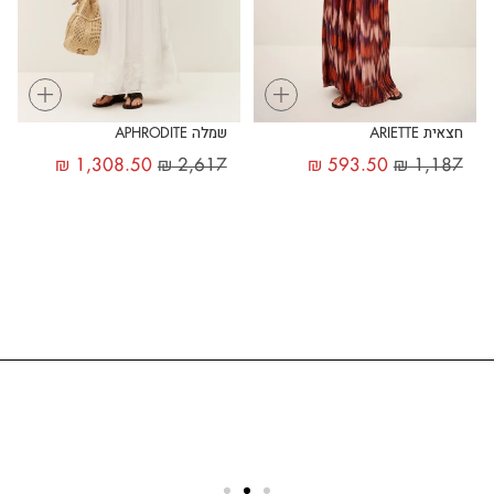
+
+
חצאית ARIETTE
שמלה APHRODITE
₪
1,308.50
₪
2,617
₪
593.50
₪
1,187