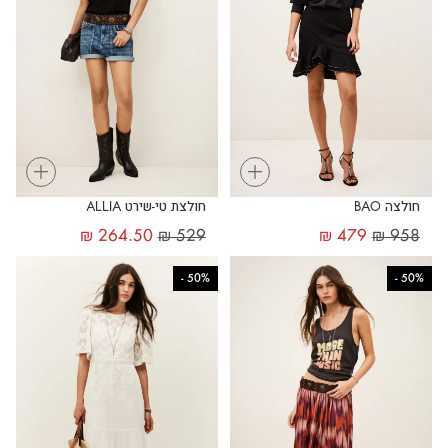
+
+
חולצה BAO
חולצת טי-שירט ALLIA
₪
264.50
₪
529
₪
479
₪
958
-
50%
-
50%