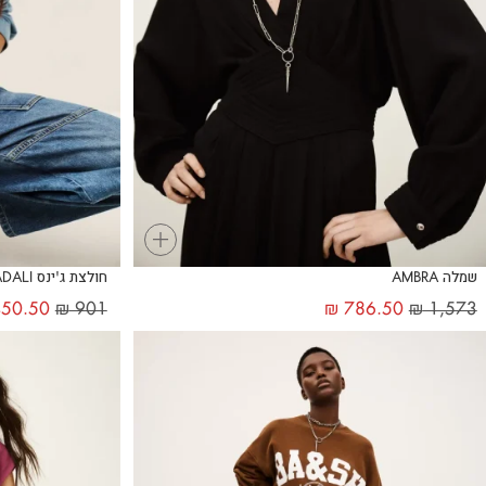
+
שמלה AMBRA
חולצת ג'ינס ADALI
50.50
₪
901
₪
786.50
₪
1,573