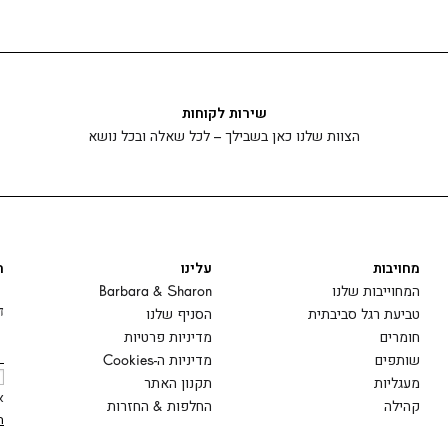
שירות לקוחות
הצוות שלנו כאן בשבילך – לכל שאלה ובכל נושא
מחויבות
עלינו
ה
המחוייבות שלנו
Barbara & Sharon
ד
טביעת רגל סביבתית
הסניף שלנו
חומרים
מדיניות פרטיות
שותפים
מדיניות ה-Cookies
מעגליות
תקנון האתר
א
קהילה
החלפות & החזרות
ה