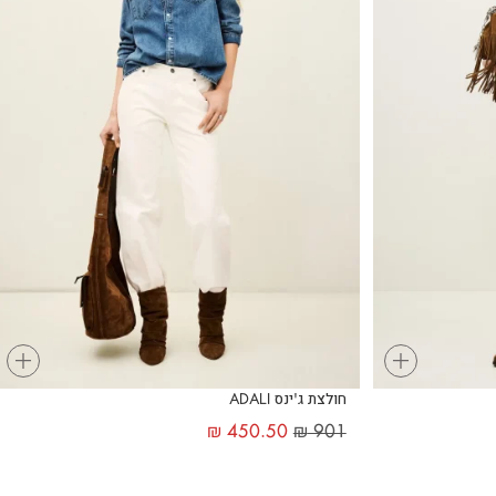
+
+
חולצת ג'ינס ADALI
₪
450.50
₪
901