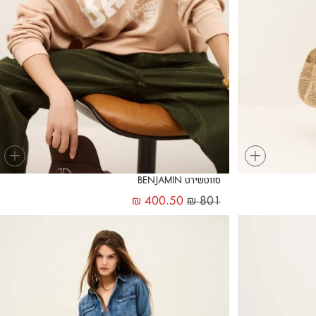
+
+
סווטשירט BENJAMIN
₪
400.50
₪
801