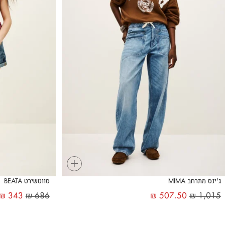
+
ג'ינס מתרחב MIMA
סווטשירט BEATA
₪
343
₪
686
₪
507.50
₪
1,015