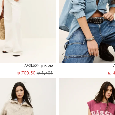
+
טופ ארוך APOLLON
₪
700.50
₪
1,401
₪
4