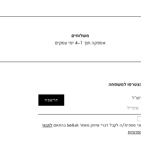
משלוחים
אספקה תוך 1–4 ימי עסקים
צטרפו למשפחה
וא"ל
ני מסכימ/ה לקבל דברי שיווק מאתר ba&sh בהתאם
לתנאי
פרטיות