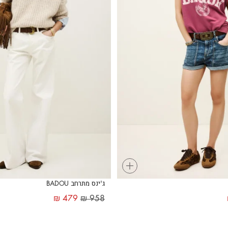
+
ג'ינס מתרחב BADOU
₪
479
₪
958