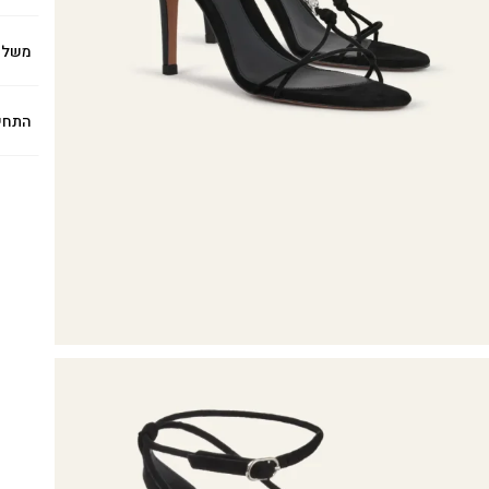
משלו
התחי