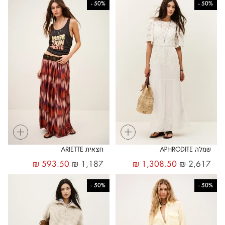
-
50%
-
50%
+
+
שמלה APHRODITE
חצאית ARIETTE
₪
593.50
₪
1,187
₪
1,308.50
₪
2,617
-
50%
-
50%