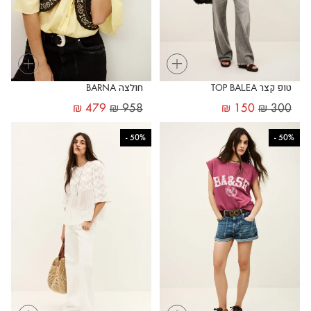
+
+
טופ קצר TOP BALEA
חולצה BARNA
₪
479
₪
958
₪
150
₪
300
-
50%
-
50%