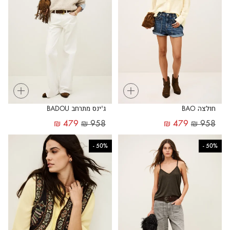
+
+
חולצה BAO
ג'ינס מתרחב BADOU
₪
479
₪
958
₪
479
₪
958
-
50%
-
50%