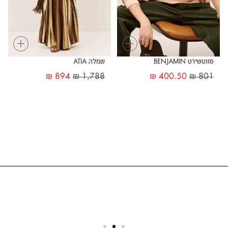
+
+
סווטשירט BENJAMIN
שמלה ATIA
₪
894
₪
1,788
₪
400.50
₪
801