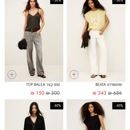
-
50%
-
50%
+
+
סווטשירט BEATA
טופ קצר TOP BALEA
₪
150
₪
300
₪
343
₪
686
-
50%
-
50%