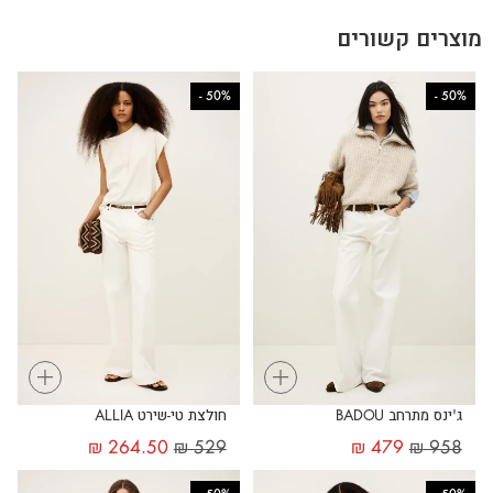
מוצרים קשורים
-
50%
-
50%
+
+
ג'ינס מתרחב BADOU
חולצת טי-שירט ALLIA
₪
264.50
₪
529
₪
479
₪
958