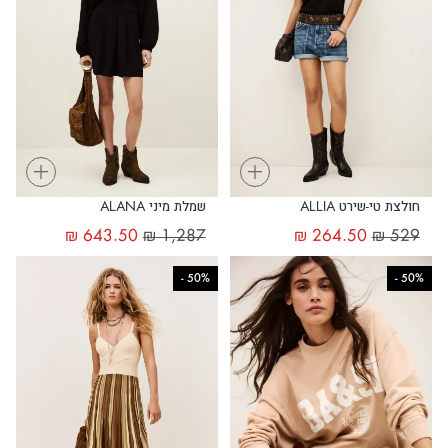
+
+
חולצת טי-שירט ALLIA
שמלת מיני ALANA
₪
643.50
₪
1,287
₪
264.50
₪
529
-
50%
-
50%