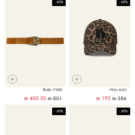
-
50%
-
50%
+
+
כובע Hino
חגורה Bolbi
₪
400.50
₪
801
₪
193
₪
386
-
50%
-
50%