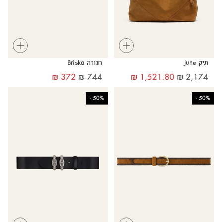
+
+
תיק June
חגורה Briska
₪
372
₪
744
₪
1,521.80
₪
2,174
-
50%
-
50%