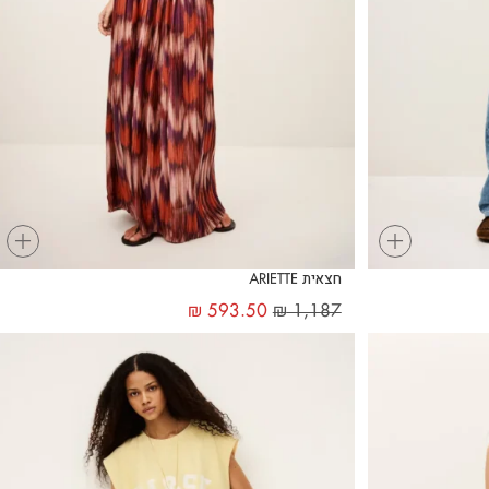
+
+
חצאית ARIETTE
₪
593.50
₪
1,187