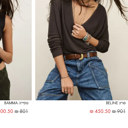
+
סריג BELINE
גופייה BAMMA
00.50
₪
801
₪
450.50
₪
901