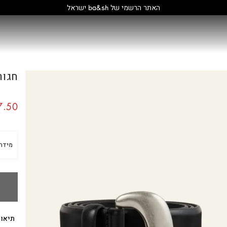
קולקציה חדשה:
חגורה D
.50
מידה
תיאור