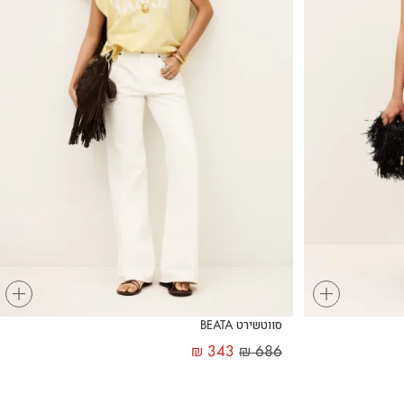
+
+
סווטשירט BEATA
₪
343
₪
686