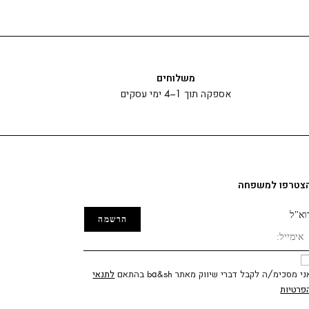
משלוחים
אספקה תוך 1–4 ימי עסקים
צטרפו למשפחה
וא"ל
ני מסכימ/ה לקבל דברי שיווק מאתר ba&sh בהתאם
לתנאי
פרטיות