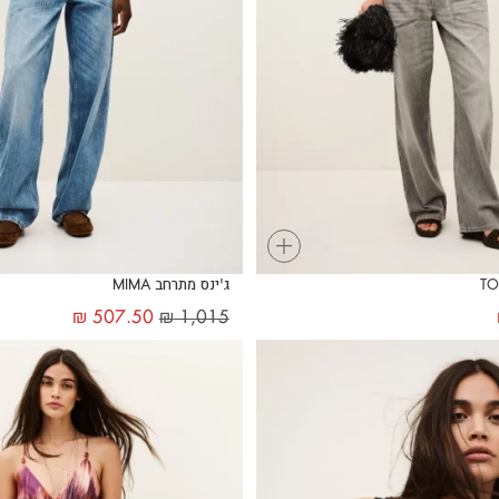
+
ג'ינס מתרחב MIMA
₪
507.50
₪
1,015