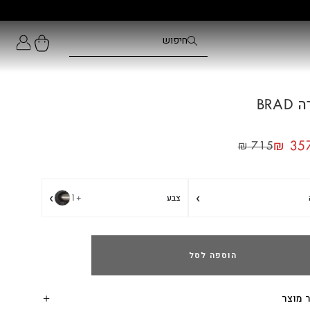
גלו עוד
BRA
₪
357
₪
715
›
›
צבע
+1
הוספה לסל
 מוצר