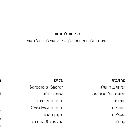
שירות לקוחות
הצוות שלנו כאן בשבילך – לכל שאלה ובכל נושא
מחויבות
עלינו
ה
המחוייבות שלנו
Barbara & Sharon
ד
טביעת רגל סביבתית
הסניף שלנו
חומרים
מדיניות פרטיות
שותפים
מדיניות ה-Cookies
מעגליות
תקנון האתר
א
קהילה
החלפות & החזרות
ה