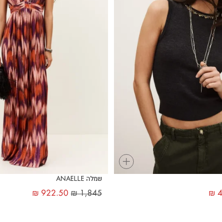
+
שמלה ANAELLE
₪
922.50
₪
1,845
₪
4