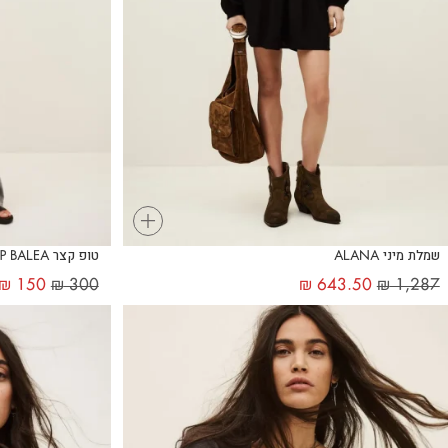
+
שמלת מיני ALANA
טופ קצר TOP BALEA
₪
150
₪
300
₪
643.50
₪
1,287