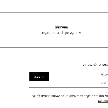
משלוחים
אספקה תוך 1–4 ימי עסקים
צטרפו למשפחה
וא"ל
ני מסכימ/ה לקבל דברי שיווק מאתר ba&sh בהתאם
לתנאי
פרטיות