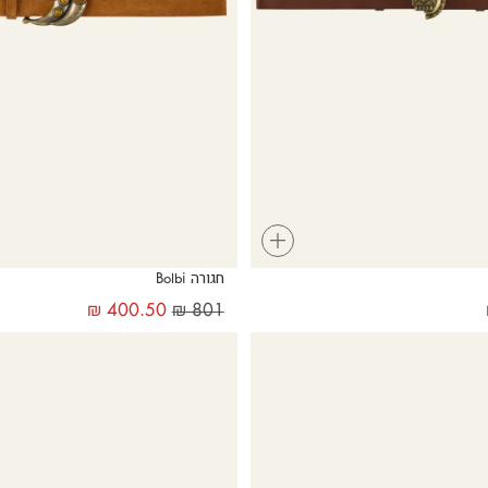
+
חגורה Bolbi
₪
400.50
₪
801