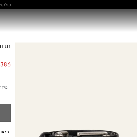
קולקציה חדשה:
גלו עוד
חגורה t
386
מידה
תיאור