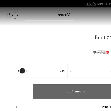
Bret
₪
₪
772
›
›
צבע
+1
הוספה לסל
 מוצר