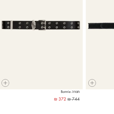
+
+
חגורה Bonnie
₪
372
₪
744