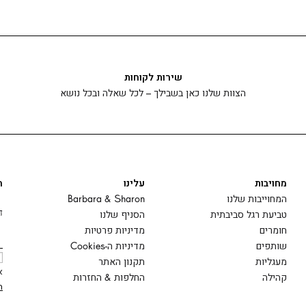
שירות לקוחות
הצוות שלנו כאן בשבילך – לכל שאלה ובכל נושא
מחויבות
עלינו
ה
המחוייבות שלנו
Barbara & Sharon
ד
טביעת רגל סביבתית
הסניף שלנו
חומרים
מדיניות פרטיות
שותפים
מדיניות ה-Cookies
מעגליות
תקנון האתר
א
קהילה
החלפות & החזרות
ה