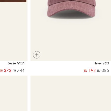
+
כובע Hever
חגורה Beslie
₪
372
₪
744
₪
193
₪
386